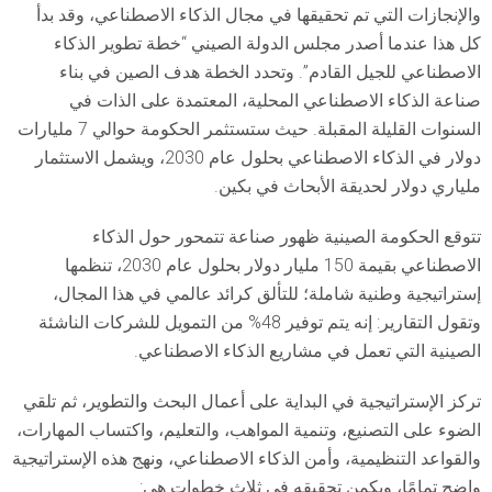
والإنجازات التي تم تحقيقها في مجال الذكاء الاصطناعي، وقد بدأ
كل هذا عندما أصدر مجلس الدولة الصيني “خطة تطوير الذكاء
الاصطناعي للجيل القادم”. وتحدد الخطة هدف الصين في بناء
صناعة الذكاء الاصطناعي المحلية، المعتمدة على الذات في
السنوات القليلة المقبلة. حيث ستستثمر الحكومة حوالي 7 مليارات
دولار في الذكاء الاصطناعي بحلول عام 2030، ويشمل الاستثمار
ملياري دولار لحديقة الأبحاث في بكين.
تتوقع الحكومة الصينية ظهور صناعة تتمحور حول الذكاء
الاصطناعي بقيمة 150 مليار دولار بحلول عام 2030، تنظمها
إستراتيجية وطنية شاملة؛ للتألق كرائد عالمي في هذا المجال،
وتقول التقارير: إنه يتم توفير 48% من التمويل للشركات الناشئة
الصينية التي تعمل في مشاريع الذكاء الاصطناعي.
تركز الإستراتيجية في البداية على أعمال البحث والتطوير، ثم تلقي
الضوء على التصنيع، وتنمية المواهب، والتعليم، واكتساب المهارات،
والقواعد التنظيمية، وأمن الذكاء الاصطناعي، ونهج هذه الإستراتيجية
واضح تمامًا، ويكمن تحقيقه في ثلاث خطوات هي: