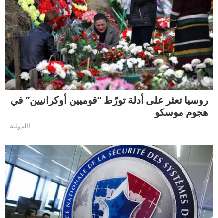
روسيا تعثر على أدلة تورّط “قوميين أوكرانيين” في
هجوم موسكو
االدولية