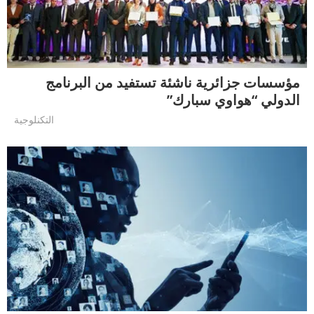
مؤسسات جزائرية ناشئة تستفيد من البرنامج
الدولي “هواوي سبارك”
التكنلوجية