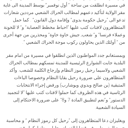
في مسيرة انطلقت من ساحة ” أول نوفمبر” بوسط المدينة الى غاية
مقر الولاية لتأكيد دعمهم لمطالب الحراك الشعبي مرددين شعارات
تدعو الى “رحيل حكومة بدوى” وإقامة دول القانون” . كما حمل
المتظاهرون لافتات كتب عليها “احباط مخطط العصابة” و” لا للخونة
وعملاء فرنسا” و” شعب, جيش خاوة خاوة” ومحذرين من جهة أخرى
من ” أولئك الذين يحاولون ركوب موجة الحراك الشعبي “.
وبمستغانم جدد المواطنون الذين انطلقوا في مسيرة من امام مقر
البلدية جابت الشوارع الرئيسية للمدينة تمسكهم بمطالب الحراك
الشعبي ولاسيما رحيل رموز النظام وإرجاع الكلمة للشعب. وأكد
المتظاهرون على ضرورة رحيل بقايا النظام وخصوصا الباءات
المتبقية (بن صالح وبدوي وبوشارب) ورفض إجراء الانتخابات
الرئاسية في هذه الظروف كما حملوا لافتات كتب عليها “لا لتجميد
الدستور” و”نعم لتطبيق المادة 7 و8″ على ضرورة الاحتكام إلى
السيادة الشعبية.
وبغليزان دعا المتظاهرون إلى “رحيل كل رموز النظام ” و محاسبة
جميع المتورطين في قضايا الفساد محليا و وطنيا. كما رفض