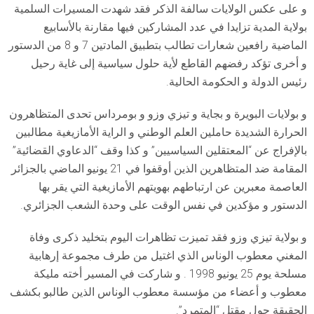
و على عكس الولايات سالفة الذكر فقد شهدت المسيرات السلمية
بولاية المدية تزايدا في عدد المشاركين فيها مقارنة بالأسابيع
الماضية رافعين شعارات تطالب بتطبيق المادتين 7 و 8 من الدستور
و أخرى تؤكد رفضهم القاطع لأية حلول سياسية إلى غاية رحيل
رئيس الدولة و الحكومة الحالية.
و بولايات البويرة و بجاية و تيزي وزو و بومرداس تحدى المتظاهرون
الحرارة الشديدة حاملين العلم الوطني و الراية الأمازيغية مطالبين
بالإفراج عن “المعتقلين السياسيين” و كذا وقف “الدعاوي القضائية”
المقامة ضد المتظاهرين الذين أوقفوا في 21 يونيو الماضي بالجزائر
العاصمة معبرين عن ارتباطهم بهويتهم الأمازيغية التي يقر بها
الدستور و مؤكدين في نفس الوقت على وحدة الشعب الجزائري.
و بولاية تيزي وزو فقد تميزت تظاهرات اليوم بتخليد ذكرى وفاة
المغني معطوب الوناس الذي اغتيل من طرف مجموعة إرهابية
مسلحة يوم 25 يونيو 1998 . و شاركت في المسير أخته مليكة
معطوب و أعضاء من مؤسسة معطوب الوناس الذين طالبو بكشف
الحقيقة حول مقتل “المتمرد”.