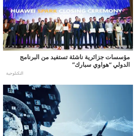
مؤسسات جزائرية ناشئة تستفيد من البرنامج
الدولي “هواوي سبارك”
التكنلوجية