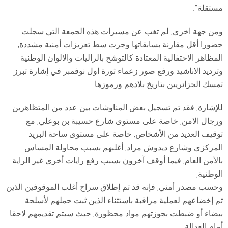
مستقلة”.
ومن جهة اخرى, لم تغب عن مسيرات هذه الجمعة التي سجلت
حضورا أقل مقارنة بسابقاتها وجرت سط تعزيزات أمنية مشددة,
المظاهر الاحتفالية المعتادة كالتوشح بالراليات والالوان الوطنية
وترديد الاناشيد ورفع صور زعماء ثورة اول نوفمبر في إشارة تبرز
تمسك الجزائريين بتاريخ بلادهم ورموزها.
للإشارة, فقد تم تسجيل بعض المناوشات بين عدد من المتظاهرين
ورجال الامن, خاصة على مستوى شارع حسيبة بن بوعلي, مع
توقيف العديد من الأشخاص, خاصة على مستوى ساحة البريد
المركزي وشارع ديدوش مراد, أغلبهم بسبب محاولة المساس
بالأمن العام, فيما أوقف آخرون بسبب رفع رايات أخرى غير الراية
الوطنية,
وحسب مصدر أمني, فإنه قد تم إطلاق سراح أغلب الموقوفين الذين
تم إخضاعهم لعملية مراقبة باستثناء الذين ثبت حملهم لأسلحة
بيضاء أو ضبطت بجوزتهم مواد محظورة, حيث سيتم تقديمهم لاحقا
أمام العدالة.