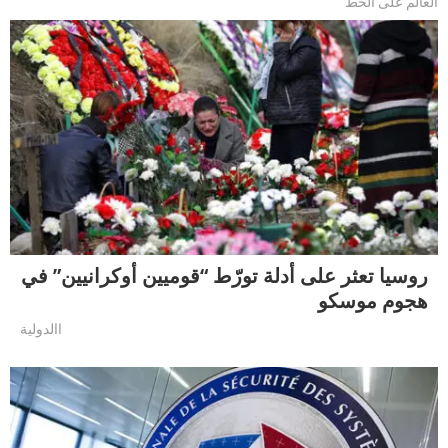
العالم على الخط
روسيا تعثر على أدلة تورّط “قوميين أوكرانيين” في
هجوم موسكو
االدولية