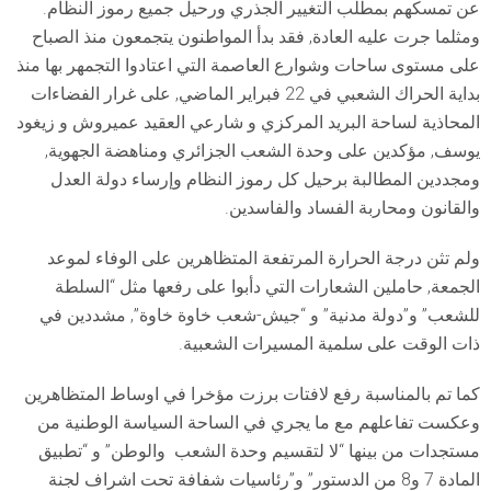
عن تمسكهم بمطلب التغيير الجذري ورحيل جميع رموز النظام.
ومثلما جرت عليه العادة, فقد بدأ المواطنون يتجمعون منذ الصباح
على مستوى ساحات وشوارع العاصمة التي اعتادوا التجمهر بها منذ
بداية الحراك الشعبي في 22 فبراير الماضي, على غرار الفضاءات
المحاذية لساحة البريد المركزي و شارعي العقيد عميروش و زيغود
يوسف, مؤكدين على وحدة الشعب الجزائري ومناهضة الجهوية,
ومجددين المطالبة برحيل كل رموز النظام وإرساء دولة العدل
والقانون ومحاربة الفساد والفاسدين.
ولم تثن درجة الحرارة المرتفعة المتظاهرين على الوفاء لموعد
الجمعة, حاملين الشعارات التي دأبوا على رفعها مثل “السلطة
للشعب” و”دولة مدنية” و “جيش-شعب خاوة خاوة”, مشددين في
ذات الوقت على سلمية المسيرات الشعبية.
كما تم بالمناسبة رفع لافتات برزت مؤخرا في اوساط المتظاهرين
وعكست تفاعلهم مع ما يجري في الساحة السياسة الوطنية من
مستجدات من بينها “لا لتقسيم وحدة الشعب والوطن” و “تطبيق
المادة 7 و8 من الدستور” و”رئاسيات شفافة تحت اشراف لجنة