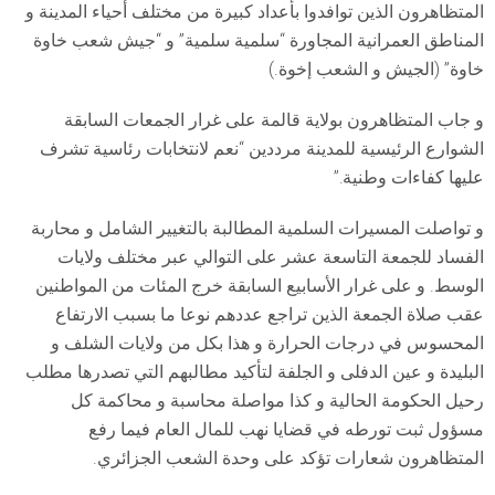
المتظاهرون الذين توافدوا بأعداد كبيرة من مختلف أحياء المدينة و
المناطق العمرانية المجاورة “سلمية سلمية” و “جيش شعب خاوة
خاوة” (الجيش و الشعب إخوة.)
و جاب المتظاهرون بولاية قالمة على غرار الجمعات السابقة
الشوارع الرئيسية للمدينة مرددين “نعم لانتخابات رئاسية تشرف
عليها كفاءات وطنية.”
و تواصلت المسيرات السلمية المطالبة بالتغيير الشامل و محاربة
الفساد للجمعة التاسعة عشر على التوالي عبر مختلف ولايات
الوسط. و على غرار الأسابيع السابقة خرج المئات من المواطنين
عقب صلاة الجمعة الذين تراجع عددهم نوعا ما بسبب الارتفاع
المحسوس في درجات الحرارة و هذا بكل من ولايات الشلف و
البليدة و عين الدفلى و الجلفة لتأكيد مطالبهم التي تصدرها مطلب
رحيل الحكومة الحالية و كذا مواصلة محاسبة و محاكمة كل
مسؤول ثبت تورطه في قضايا نهب للمال العام فيما رفع
المتظاهرون شعارات تؤكد على وحدة الشعب الجزائري.