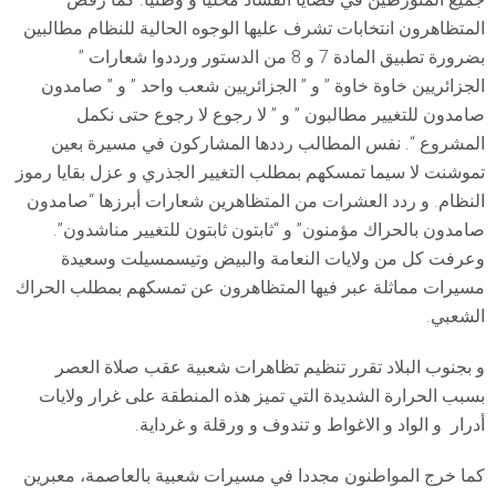
المتظاهرون انتخابات تشرف عليها الوجوه الحالية للنظام مطالبين
بضرورة تطبيق المادة 7 و 8 من الدستور ورددوا شعارات ”
الجزائريين خاوة خاوة ” و ” الجزائريين شعب واحد ” و ” صامدون
صامدون للتغيير مطالبون ” و ” لا رجوع لا رجوع حتى نكمل
المشروع “. نفس المطالب رددها المشاركون في مسيرة بعين
تموشنت لا سيما تمسكهم بمطلب التغيير الجذري و عزل بقايا رموز
النظام. و ردد العشرات من المتظاهرين شعارات أبرزها “صامدون
صامدون بالحراك مؤمنون” و “ثابتون ثابتون للتغيير مناشدون”.
وعرفت كل من ولايات النعامة والبيض وتيسمسيلت وسعيدة
مسيرات مماثلة عبر فيها المتظاهرون عن تمسكهم بمطلب الحراك
الشعبي.
و بجنوب البلاد تقرر تنظيم تظاهرات شعبية عقب صلاة العصر
بسبب الحرارة الشديدة التي تميز هذه المنطقة على غرار ولايات
أدرار و الواد و الاغواط و تندوف و ورقلة و غرداية.
كما خرج المواطنون مجددا في مسيرات شعبية بالعاصمة، معبرين