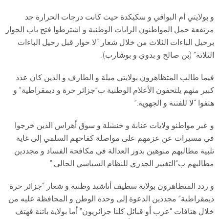
و بولايتي أم البواقي و سكيكدة حيث كانت درجات الحرارة جد
مرتفعة حمل المواطنون الرايات الوطنية و اشترطوا فتح باب الحوار
برحيل الباءات الثلاث من خلال شعار “لا حوار قبل رحيل الباءات
الثلاثة” (بن صالح و بدوي و بوشارب).
فيما طالب المتظاهرون بولايتي ميلة و الطارف و الذين كان عدد
كبير منهم يلتحفون الأعلام الوطنية ب”جزائر حرة و ديمقراطية” و
هتفوا “لا للفتنة و الجهوية.”
و عبر مواطنو ولايات عنابة و خنشلة و سوق أهراس الذين خرجوا
في مسيرات عن عزمهم على مواصلة كفاحهم السلمي إلى غاية
تلبية مطالبهم منوهين بدور العدالة في مكافحة الفساد و مجددين
مطالبهم ب”التغيير الجذري للنظام السياسي الحالي.”
و ردد المتظاهرون بولاية سطيف أناشيد وطنية و شعار “جزائر حرة
ديمقراطية” مجددين الدعوة إلى وحدة الوطن و المحافظة عليه من
خلال هتافات “عرب أو قبائل كلنا جزائريون” أما بولاية باتنة فهتف