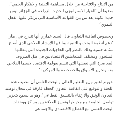
من الإنتاج والانتاجية من خلال مساهمة التقنية والابتكار العلمي”,
مضيفا أن “الخيار الاستراتيجي لتحديث الزراعة في الجزائر ليس
جديدا لكونه يعد من بين القواعد الأساسية التي يرتكز عليها الفعل
التنموي”.
وبخصوص اتفاقية التعاون, قال السيد عماري أنها تندرج في إطار
“دعم أنظمة البحث و التنمية بما فيها الإرشاد الفلاحي الذي أصبح
بمثابة حتمية وذلك بالنظر إلى الحاجيات الجديدة التي يتطلبها
المنتجون ومختلف المتعاملين الاقتصاديين في ظل الظروف
المعاصرة التي نعيشها التي تتسم بعولمة الاقتصاد لاسيما الفلاحي
منه وتحرير الأسواق والخصخصة واللامركزية”.
بدوره, اعتبر وزير التعليم العالي والبحث العلمي أن تنصيب هذه
اللجنة والتوقيع على اتفاقية التعاون “لحظة فارقة في مجال توطيد
التعاون الوثيق والارتقاء بالتنسيق القطاعي”, وهو ما يسمح بتعزيز
تواصل الجامعة مع محيطها وتعزيز العلاقة بين مراكز ووحدات
البحث العلمي مع القطاع الاقتصادي والاجتماعي.