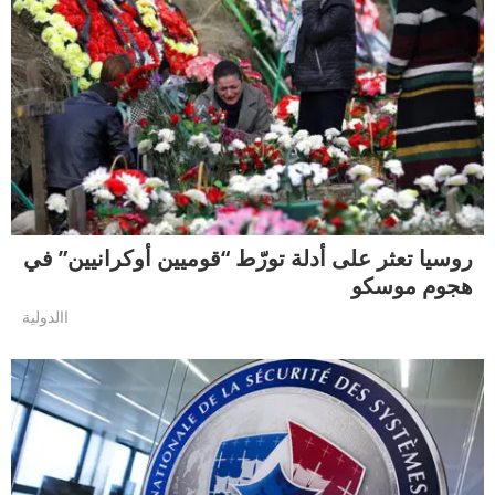
روسيا تعثر على أدلة تورّط “قوميين أوكرانيين” في
هجوم موسكو
االدولية