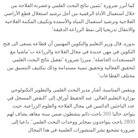
كما أبرز ضرورة “تثمين نتائج البحث العلمي وعصرنة الفلاحة من
خلال استعمال الأداة الرقمية من أجل ترشيد استغلال قطع الأراضي
الفلاحية وترشيد استعمال المياه والأسمدة وتكييف المكننة الفلاحية
والانتقال تدريجيا إلى نمط الزراعة الدقيقة”.
بدوره, قال وزير التعليم والتكوين المهنيين أن قطاعه يسعى الى فتح
التكوين في مهن جديدة في مجال الفلاحة والزراعة ت”ماشيا مع
المستجدات الحاصلة”, مبرزا ضرورة “تفعيل نتائج البحث العلمي
لتحقيق الفعالية وتحقيق تنمية مستدامة وذلك بتكثيف التنسيق بين
مختلف القطاعات”.
وبنفس المناسبة, أشار مدير البحث العلمي والتطوير التكنولوجي
بوزارة التعليم العالي, عبد الحفيظ أوراق, إلى “النقص المسجل في
عدد الباحثين الدائمين في مجال الفلاحة والعلوم الزراعية, حيث
يتواجد حاليا 300 باحث دائم ينشطون ضمن ستة معاهد يضاف لهم
2800 باحث يتواجدون بمخابر ووحدات البحث العلمي”, داعيا إلى
ضرورة تشجيع نشر المنشورات العلمية في هذا المجال.