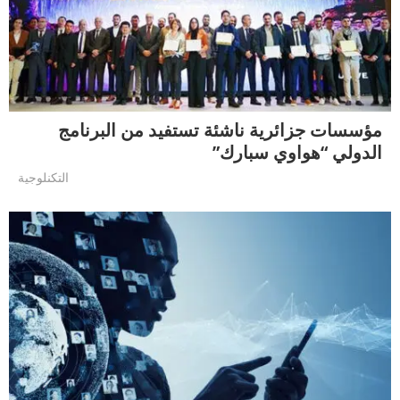
مؤسسات جزائرية ناشئة تستفيد من البرنامج
الدولي “هواوي سبارك”
التكنلوجية