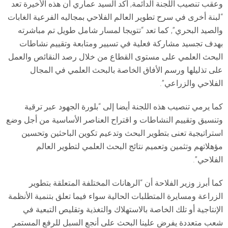
وعقب تنصيب اللجنة الدائمة, أكد السيد عماري أن هذه الأخيرة تعد
“لبنة أخرى في سرح تطوير العالم الفلاحي بمجاليه الفرعية الغابات
والصيد البحري”, كما تعد “تتويجا لمسار شامل طويل تم مباشرته
بهدف تجسيد مشاركة فعلية في تسيير ومتابعة وتقييم نشاطات
البحث العلمي على مستوى القطاع من خلال رصد النقائص والعمل
على تذليلها ورسم الأفاق الخاصة بالبحث العلمي في المجال
الفلاحي والزراعي”.
كما يرمي تنصيب هذه اللجنة أيضا إلى “بلورة الجهود عبر ترقية
وتنسيق وتقييم النشاطات و اقتراح العناصر الأساسية من أجل وضع
استراتيجية تعنى بتطوير البحث وتدعيم تكوين الباحثين وتحسين
مؤهلاتهم وتثمين وتعميم نتائج البحث العلمي لتطوير العالم
الفلاحي”.
كما أبرز وزير الفلاحة أن “الرهانات المختلفة المتعلقة بتطوير
الزراعة ومسايرة المتطلبات الحالية سواء فيما تعلق بتنمية الأنظمة
الإنتاجية أو تلك الخاصة بالاستهلاك والتغذية وتقليص التبعية في
شعب متعددة يفرض علينا البحث على أنجع السبل للرفع المستمر