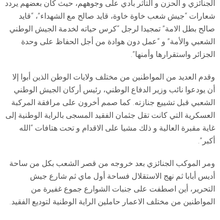
الجنائزي و الحزن و التأثر بادي على وجوههم، حيث كان بعضهم يردد
شعارات “جيش شعب خاوة خاوة، قايد صالح مع الشهداء”، “قايد
صالح بطل الامة” تمجيدا لرجل “كرس حياته لخدمة الجيش الوطني
الشعبي والأمة” و “عمل دون هوادة من أجل الحفاظ على وحدة
الجزائر واستقرارها وأمنها”.
وقدم العديد من المواطنين من مختلف ولايات الوطن الذين أبوا إلا
أن يودعوا نائب وزير الدفاع الوطني، رئيس أركان الجيش الوطني
الشعبي قبل تشييع جنازته. كما صمم أخرون على مرافقة المركبة
العسكرية التي كانت تقل جثمان الفقيد المسجى بالراية الوطنية إلى
غاية مقبرة العالية و ذلك مشيا على الاقدام و تحت هتافات “الله
أكبر”.
ومر الموكب الجنائزي بعد خروجه من قصر الشعب بكل من ساحة
أديس أبابا ثم نهج الاستقلال فساحة أول ماي ثم شارع جيش
التحرير، أين اصطفت على جنبات الشوارع جموع غفيرة من
المواطنين من مختلف الاعمار حاملين الراية الوطنية لتوديع الفقيد.