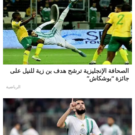
الصحافة الإنجليزية ترشح هدف بن زية للنيل على
جائزة “بوشكاش”
الرياضية