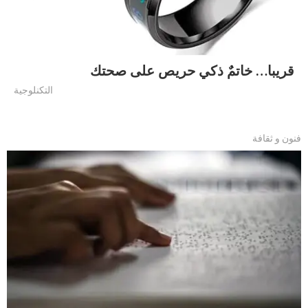
قريبا… خاتمٌ ذكي حريص على صحتك
التكنلوجية
فنون و ثقافة