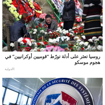
روسيا تعثر على أدلة تورّط “قوميين أوكرانيين” في
هجوم موسكو
االدولية