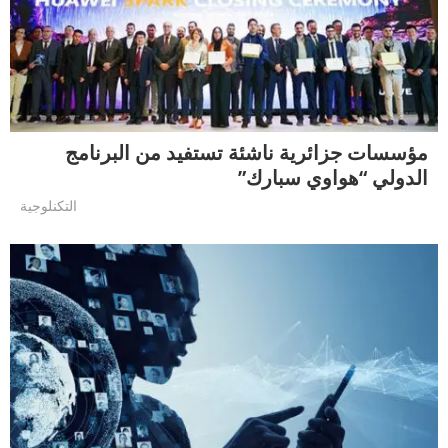
مؤسسات جزائرية ناشئة تستفيد من البرنامج
الدولي “هواوي سبارك”
التكنلوجية