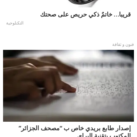
قريبا… خاتمٌ ذكي حريص على صحتك
التكنلوجية
فنون و ثقافة
إصدار طابع بريدي خاص ب “مصحف الجزائر”
المكتوب بتقنية البراي