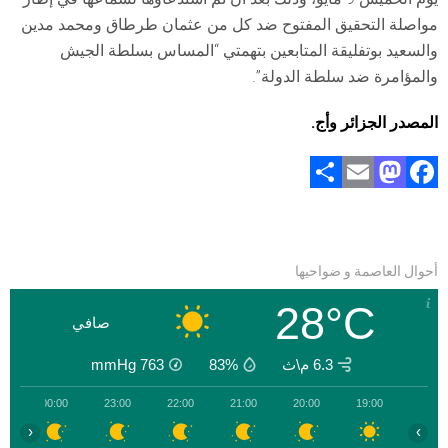
مواصلة التحقيق المفتوح ضد كل من عثمان طرطاق ومحمد مدين
والسعيد بوتفليقة المتابعين بتهمتي “المساس بسلطة الجيش
والمؤامرة ضد سلطة الدولة”.
المصدر الجزائر وأج.
S
E
M
F
h
m
a
a
ar
ai
st
ce
e
l
o
b
أحوال العاصمة و ضواحيها
d
o
28°C
o
ok
صافي
n
6.3 م\ث
83%
763
mmHg
0
00:00
23:00
22:00
21:00
20:00
19:00
‹
›