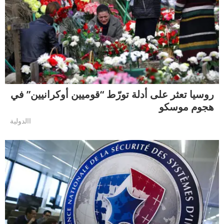
روسيا تعثر على أدلة تورّط “قوميين أوكرانيين” في
هجوم موسكو
االدولية