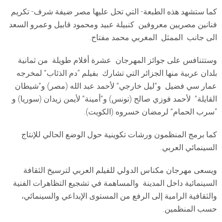
كما ستشهد هذه الطبعة- التي تحل عليها مصر ضيفة شرف- تكريم
فنانين مصريين معروفين كنبيلة عبيد ومحمود قابيل وعمرو السعد
الى جانب الممثل المغربي محمد مفتاح.
وستتنافس على جوائز المهرجان عشرة أفلام طويلة من ثمانية
بلدان عربية منها الجزائر التي تشارك بفيلم “دم الذئاب” لمخرجه
عمار سي فضيل و”ليل خارجي” لأحمد عبد الله (مصر) و”شيطان
القايلة” لأحمد فوزي صالح (تونس) و”أمينة” لأيمن زيدان (سوريا) و
“سرب الحمام” لرمضان خسروه (الكويت).
كما برمج المنظمون ورشات تكوينية حول الوضع الحالي للإنتاج
السينمائي العربي.
ويسعى مهرجان مكناس الدولي للفيلم العربي لترسيخ الثقافة
السينمائية داخل المدينة والمساهمة في تشجيع التظاهرات الفنية
والثقافية الرامية إلى الرفع من المستوى الإبداعي والسينمائي،
حسب المنظمين.