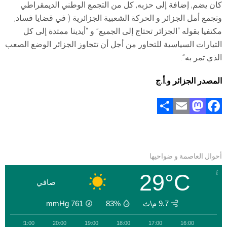
كان يضم, إضافة إلى حزبه, كل من التجمع الوطني الديمقراطي
وتجمع أمل الجزائر و الحركة الشعبية الجزائرية ( في قضايا فساد,
مكتفيا بقوله “الجزائر تحتاج إلى الجميع” و “أيدينا ممتدة إلى كل
التيارات السياسية للتحاور من أجل أن تتجاوز الجزائر الوضع الصعب
الذي تمر به”.
المصدر الجزائر و.أ.ج
S
E
M
F
h
m
a
a
ar
ai
st
ce
e
l
o
b
أحوال العاصمة و ضواحيها
d
o
29°C
o
ok
صافي
n
9.7 م\ث
83%
761
mmHg
0
21:00
20:00
19:00
18:00
17:00
16:00