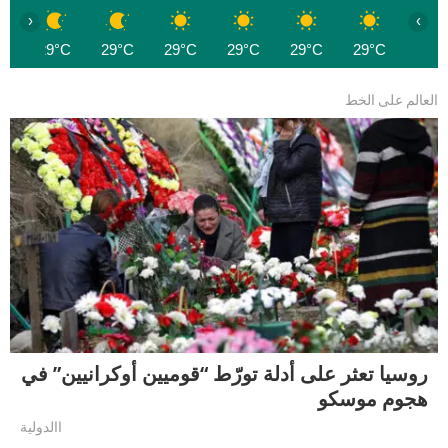
‹
›
C
29°C
29°C
29°C
29°C
29°C
29°C
العالم على الخط
روسيا تعثر على أدلة تورّط “قوميين أوكرانيين” في
هجوم موسكو
االدولية