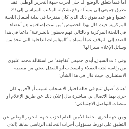
أما فيما يتعلق بالوضع الداخلي لحزب جبهة التحرير الوطني, فقد
تطرق جميعي إلى مسألة رفع تشكيلة المكتب السياسي إلى 29
عضوا و هو عدد يفوق ذلك الذي كان مقترحا في بداية أشغال اللجنة
المركزية, حيث قال بهذا الخصوص “من تمت إضافتهم هم أعضاء
في اللجنة المركزية و بالتالي فهم يحظون بالشرعية”, داعيا في هذا
الصدد إلى التوقف عما أسماه بـ “المؤامرات الداخلية التي تتخذ من
وسائل الإعلام منبرا لها”.
وفي ذات السياق, أبدى جميعي “تفاجئه” من استقالة محمد عليوي
من رئاسة لجنة العقلاء و انسحاب أبو الفضل بعجي من منصبه
الاستشاري, حيث قال في هذا الشأن:
“هناك أصول تتبع في حالة اختيار الانسحاب لسبب أو لآخر, و كان
حري بهما الاتصال بي مباشرة بدل إعلان ذلك عن طريق الإعلام أو
منصات التواصل الاجتماعي”.
ومن جهة أخرى, تحفظ الأمين العام لحزب جبهة التحرير الوطني عن
التعليق على تورط مسؤولي أحزاب التحالف الرئاسي سابقا (الذي