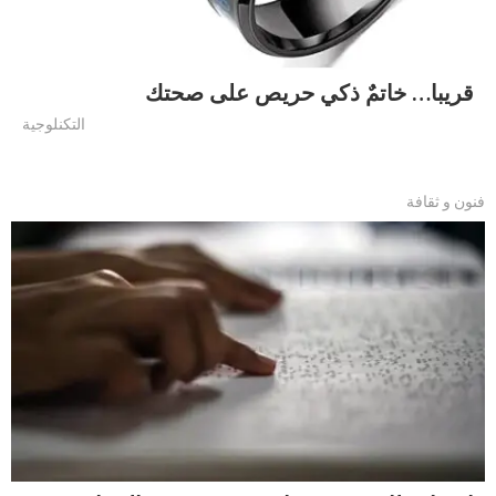
قريبا… خاتمٌ ذكي حريص على صحتك
التكنلوجية
فنون و ثقافة