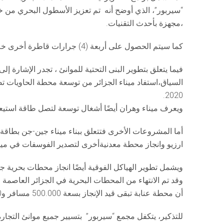
،مجهزة بأحدث التقنيات.
كما سيتم الحصول على أربعة (4) جرارات قاطرة أخرى خلال العامين المقبلين بالإضافة إلى قنوات الإرساء والقوارب التجريبية.
فيما يتعلق بتطوير البنى التحتية للموانئ ، تجدر الإشارة إل
السياق،استفاد ميناء الجزائر من توسعة محطة الحاويات تص
2020.
ويعرف ميناء وهران أيضًا أشغال توسعة لتصل طاقة استيعابه الى 2 مليون حاوية ( تعادل 20 قدم ) والتي ستنتهي 
ارزيو وانجاز محطة معدنيةأخرى لتصدير الفوسفات في مينا
ويشمل تطوير الهياكل الفوقية أيضًا انجاز محطات بحرية جد
أن محطة عنابة تبقى قيد الإنجاز بسعة 500.000 مسافر و250.000 مركبة سنويًا.
للتذكير، يتكفل مجمع “سيربور” بتسيير جميع موانئ التجا