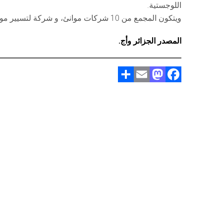
اللوجستية.
ويتكون المجمع من 10 شركات موانئ، و شركة لتسيير موانئ الصيد والمتعة (45 موانئ) وأربعة (4) شركات لوجستية.
المصدر الجزائر وأج.
S
E
M
F
h
m
a
a
ar
ai
st
ce
e
l
o
b
d
o
o
ok
n