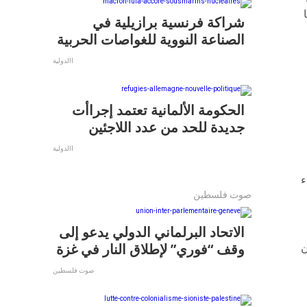
درة جر 45 إلى 70 طنًا
شراكة فرنسية برازيلية في
الصناعة النووية للغواصات الحربية
االدولية
الحكومة الألمانية تعتمد إجراأت
جديدة للحد من عدد اللاجئين
االدولية
يناء
صوت فلسطين
الاتحاد البرلماني الدولي يدعو إلى
وقف “فوري” لإطلاق النار في غزة
 حين
صوت فلسطين