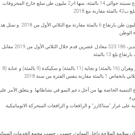
ع 2018.
وفيما يتعلق بالمحروقات، فقد بلغت، حسب سيربور، 19 مليون طن بارتفاع 6 بالمئة مقارنة مع الثلاثي الأول من 2018. 
من جهة أخرى، بلغت حركة الحاويات، في الاستيراد و التصدير، 523.186 معادل عشرين قدم خلال الثلاثي الأول من 2019 مقابل
وتمت هذه الحركة أساسا في موانئ العاصمة (42 بالمئة) و وهران (16 بالمئة) و بجاية (11 بالمئة) و سكيكدة (9 بالمئة) و عنابة (8
تنمية الخاصة بها من أجل دعم النمو في نشاطاتها. و يتعلق الأمر على
يء.
لى غرار “ستاكارز” و الرافعات و الرافعات المتحركة الاتوماتيكية.
ضمان سلامة الملاحة داخل الموانئ، حسب ، حسب مجمع الخدمات المينائي