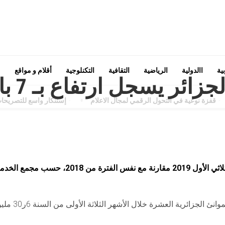
ية
االدولية
الرياضية
التقافية
التكنلوجية
أقلام و مواقع
النشاط 
زة نوعية في التحول الرقمي لمجال الاعلام
-
إستنكار واسع للتصريحات غي
سجل النشاط المينائي في الجزائر نموا ب7 بالمئة خلال الثلاثي الأول 2019 مقارنة مع نفس الفترة من 2018، ح
وبلغ حجم السلع التي تمت معاينتها (استيراد/تصدير) عبر الموانئ الجزائرية العش