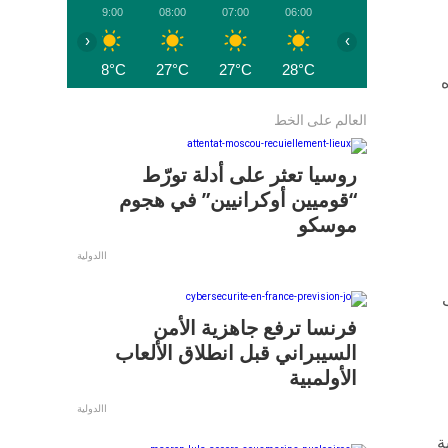
10:00
09:00
08:00
07:00
06:00
‹
›
28°C
28°C
27°C
27°C
28°C
و تمثل هذه
العالم على الخط
روسيا تعثر على أدلة تورّط
“قوميين أوكرانيين” في هجوم
موسكو
االدولية
فرنسا ترفع جاهزية الأمن
السيبراني قبل انطلاق الألعاب
الأولمبية
االدولية
ة