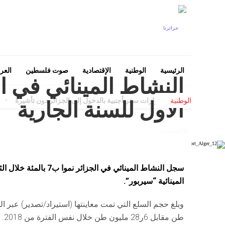
الرئيسية
الوطنية
الإقتصادية
صوت فلسطين
العرب
زائرين الحاملين لجوازات سفر أجنبية بالدخول إلى الجزائر دون تأشيرة
-
قف
الوطنية
الأول للسنة الجارية
الإقتصادية
المينائية “سيربور”.
طن مقابل 6ر28 مليون طن خلال نفس الفترة من 2018.