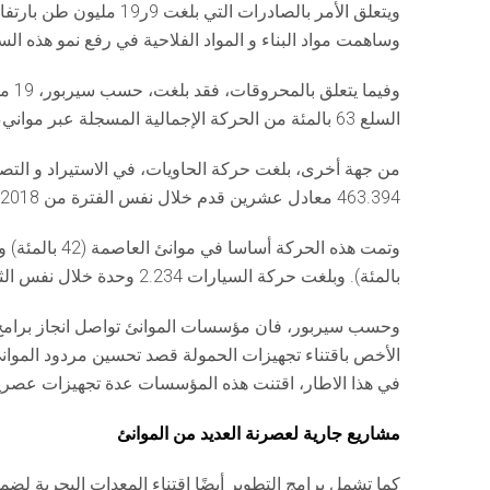
ويتعلق الأمر بالصادرات التي بلغت 9ر19 مليون طن بارتفاع نسبته حوالي 14 بالمئة، منها 4ر2 مليون طن سلع خارج المحروقات.
وساهمت مواد البناء و المواد الفلاحية في رفع نمو هذه السلع ب42 بالمئة مقارنة م
السلع 63 بالمئة من الحركة الإجمالية المسجلة عبر موانيء الوطن.
463.394 معادل عشرين قدم خلال نفس الفترة من 2018، بارتفاع بلغ 13 بالمئة.
بالمئة). وبلغت حركة السيارات 2.234 وحدة خلال نفس الثلاثي بانخفاض 1 بالمئة مقارنة بنفس الفترة من سنة 2018.
وحسب سيربور، فان مؤسسات الموانئ تواصل انجاز برامج ال
الأخص باقتناء تجهيزات الحمولة قصد تحسين مردود الموان
في هذا الاطار، اقتنت هذه المؤسسات عدة تجهيزات عصرية ع
مشاريع جارية لعصرنة العديد من الموانئ
كما تشمل برامج التطوير أيضًا اقتناء المعدات البحرية ل