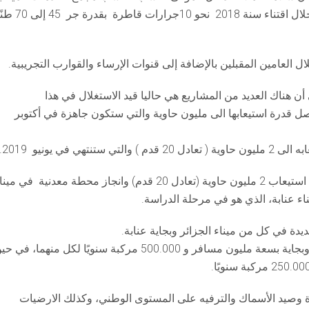
“سيربور”، الذي أوضح أنه تم تعزيز الأسطول البحري من خلال اقتناء سنة 2018 نحو 10جرارات قاطرة بق
ى أن هناك العديد من المشاريع هي حاليا قيد الاستغلال في هذا
ل قدرة استيعابها الى مليون حاوية والتي ستكون جاهزة في أكتوبر
في يونيو 2019.
أما المشروعات الأخرى فتتعلق ببناء ميناء جين-جن بطاقة استيعاب 2 مليون حاوية (تعادل 20 قدم) وانجاز محطة معدنية في م
ء عنابة، الذي هو في مرحلة الدراسة.
يدة في كل من ميناء الجزائر وبجاية عنابة.
وقد تم الانتهاء من المحطات البحرية في الجزائر العاصمة وبجاية بسعة مليون مسافر و 500.000 مركبة سنويًا لكل منهما، في
رة وصيد الأسماك والترفيه على المستوى الوطني، وكذلك الارضيات