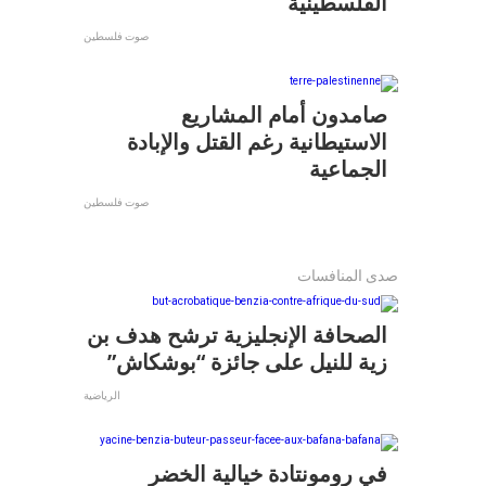
الفلسطينية
صوت فلسطين
صامدون أمام المشاريع
الاستيطانية رغم القتل والإبادة
الجماعية
صوت فلسطين
صدى المنافسات
الصحافة الإنجليزية ترشح هدف بن
زية للنيل على جائزة “بوشكاش”
الرياضية
في رومونتادة خيالية الخضر