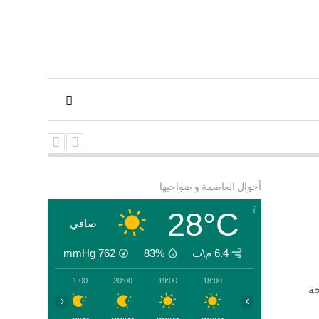
202
رحى فلسطنين الى الجزائر
أحوال العاصمة و ضواحيها
ة
28°C
صافي
6.4 م\ث
83%
762
mmHg
22:00
21:00
20:00
19:00
18:00
جة
‹
›