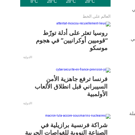
28°C
28°C
28°C
28°C
28°C
التي
العالم على الخط
روسيا تعثر على أدلة تورّط
ي.
“قوميين أوكرانيين” في هجوم
موسكو
االدولية
فرنسا ترفع جاهزية الأمن
السيبراني قبل انطلاق الألعاب
الأولمبية
االدولية
لة
شراكة فرنسية برازيلية في
الصناعة النووية للغواصات الحربية