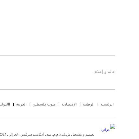
عالم و إعلام…
الرئيسية
الوطنية
الإقتصادية
صوت فلسطين
العربية
االدولية
تصميم و تنشيط ـ ش.ف.ذ.م.م. ميديا أدفانسد سرفيس. الجزائر ـ 2024 ـ كل الحقوق محفوضة.