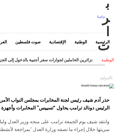
ب
ر
ا
ت
الرئيسية
الوطنية
الإقتصادية
صوت فلسطين
العرب
-
السماح للجزائرين الحاملين لجوازات سفر أجنبية بالدخول إلى الجز
الوطنية
-
إستنكار واسع للتصريحات غير المسؤولة للرئيس الفرنسي ضد الجز
-
إتصالات الجزائر تستثمر في "الكلاود" و انترنت الأشياء
-
القر
االدولية
-
الجزائر توقع على مذكرة تعاون مع روسيا في مجال النوويي المدني
حذر آدم شيف رئيس لجنة المخابرات بمجلس النواب الأمريك
الرئيس دونالد ترامب يحاول ”تسييس“ المخابرات وأجهزة إنف
وانتقد شيف يوم الجمعة ترامب على منحه وزير العدل وليا
سريتها خلال إجراء ما تصفه وزارة العدل ”بمراجعة لأنشطة مخ