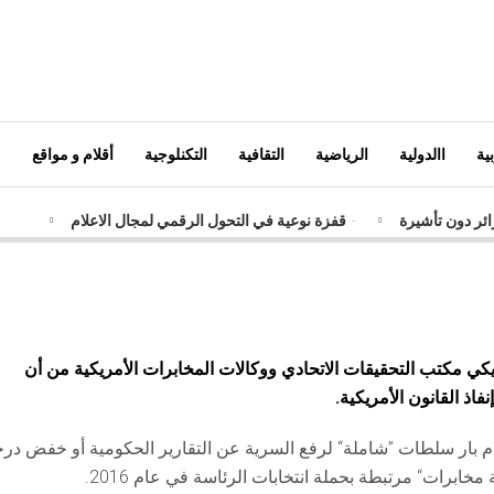
ية
االدولية
الرياضية
التقافية
التكنلوجية
أقلام و مواقع
ائر دون تأشيرة
-
قفزة نوعية في التحول الرقمي لمجال الاعلام
ائر
-
شبكات إجرامية تستهدف الجزائر
-
حوصلة مكافحة الإرهاب خلال 4
ض الشعبي الجزائري يطلق صيغة جديدة لفائدة الحجاج
-
وصول أول دفعة ج
-
الجمارك الجزائرية تعتمد استراتيجيات فعالة لمواجهة التحديات السيبراني
ي مكتب التحقيقات الاتحادي ووكالات المخابرات الأمريكية من أن
اذ القانون الأمريكية.
م بار سلطات ”شاملة“ لرفع السرية عن التقارير الحكومية أو خفض در
ابرات“ مرتبطة بحملة انتخابات الرئاسة في عام 2016.