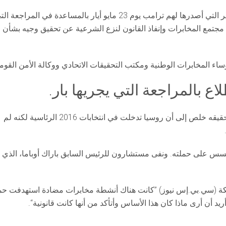
وقال شيف في خطابات أرسلها لرؤساء الوكالات إن الأوامر التي أصدرها لهم ترامب يوم 23 مايو أيار بالمساعدة في المراجعة 
جتمع المخابرات وإنفاذ القانون لنزع الشرعية عن تحقيق وجيه بشأن
اء المخابرات الوطنية ومكتب التحقيقات الاتحادي ووكالة الأمن القوم
ع بالمراجعة التي يجريها بار.
كان المحقق الخاص روبرت مولر قد قال يوم الأربعاء إن تحقيقه خلص إلى أن روسيا تدخلت في انتخابات 2016 الرئاسية لكنه لم
جسس على حملته. ونفى مستشارون للرئيس السابق باراك أوباما، الذي
لشبكة (سي.بي.إس نيوز) ”كانت هناك أنشطة مخابرات مضادة استهدفت حم
د أن أرى ماذا كان هذا الأساس وأتأكد من أنها كانت قانونية“.