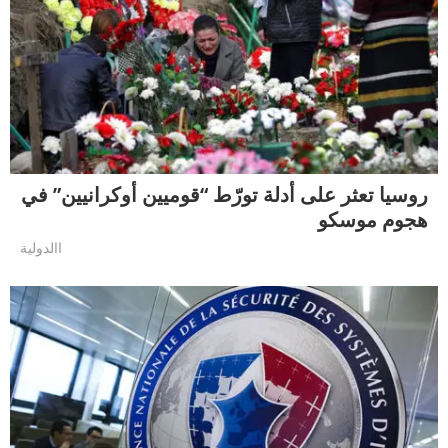
روسيا تعثر على أدلة تورّط “قوميين أوكرانيين” في
هجوم موسكو
االدولية