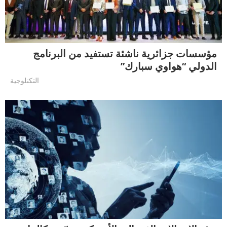
مؤسسات جزائرية ناشئة تستفيد من البرنامج
الدولي “هواوي سبارك”
التكنلوجية