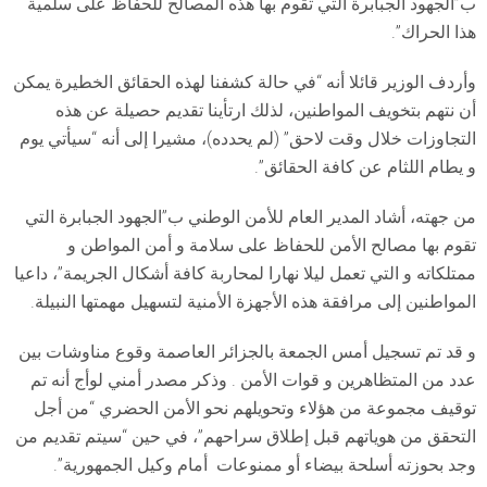
ب”الجهود الجبابرة التي تقوم بها هذه المصالح للحفاظ على سلمية
هذا الحراك”.
وأردف الوزير قائلا أنه “في حالة كشفنا لهذه الحقائق الخطيرة يمكن
أن نتهم بتخويف المواطنين، لذلك ارتأينا تقديم حصيلة عن هذه
التجاوزات خلال وقت لاحق” (لم يحدده)، مشيرا إلى أنه “سيأتي يوم
و يطام اللثام عن كافة الحقائق”.
من جهته، أشاد المدير العام للأمن الوطني ب”الجهود الجبابرة التي
تقوم بها مصالح الأمن للحفاظ على سلامة و أمن المواطن و
ممتلكاته و التي تعمل ليلا نهارا لمحاربة كافة أشكال الجريمة”، داعيا
المواطنين إلى مرافقة هذه الأجهزة الأمنية لتسهيل مهمتها النبيلة.
و قد تم تسجيل أمس الجمعة بالجزائر العاصمة وقوع مناوشات بين
عدد من المتظاهرين و قوات الأمن . وذكر مصدر أمني لوأج أنه تم
توقيف مجموعة من هؤلاء وتحويلهم نحو الأمن الحضري “من أجل
التحقق من هوياتهم قبل إطلاق سراحهم”، في حين “سيتم تقديم من
وجد بحوزته أسلحة بيضاء أو ممنوعات أمام وكيل الجمهورية”.