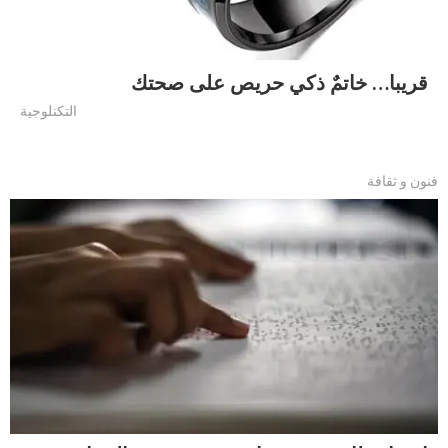
قريبا… خاتمٌ ذكي حريص على صحتك
التكنلوجية
فنون و ثقافة