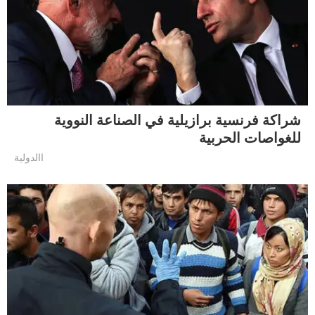
شراكة فرنسية برازيلية في الصناعة النووية
للغواصات الحربية
االدولية