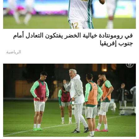
في رومونتادة خيالية الخضر يفتكون التعادل أمام
جنوب إفريقيا
الرياضية