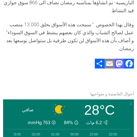
الباريسية- تم انشاؤها بمناسبة رمضان تضاف الى 866 سوق جواري
قيد النشاط.
وقال بهذا الخصوص :” سمحت هذه الأسواق بخلق 13.000 منصب
عمل لصالح الشباب والذي كان بعضهم ينشط في السوق السوداء”.
و أضاف بأن هذه الأسواق لن تكون ظرفية بل ستواصل توسعها بعد
رمضان.
S
E
M
F
h
m
a
a
ar
ai
st
ce
e
l
o
b
أحوال العاصمة و ضواحيها
d
o
28°C
o
ok
صافي
n
6.2 م\ث
84%
763
mmHg
0
03:00
02:00
01:00
00:00
23:00
22:00