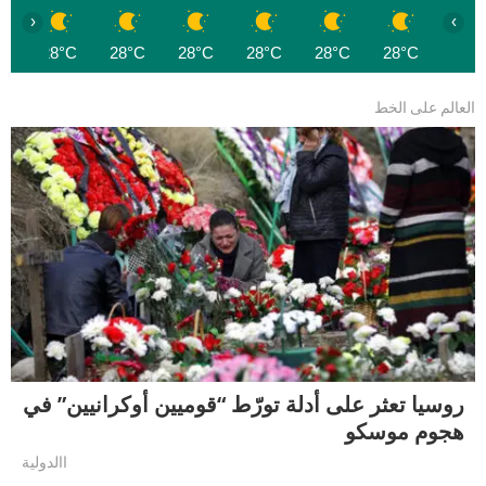
‹
›
C
28°C
28°C
28°C
28°C
28°C
28°C
العالم على الخط
روسيا تعثر على أدلة تورّط “قوميين أوكرانيين” في
هجوم موسكو
االدولية