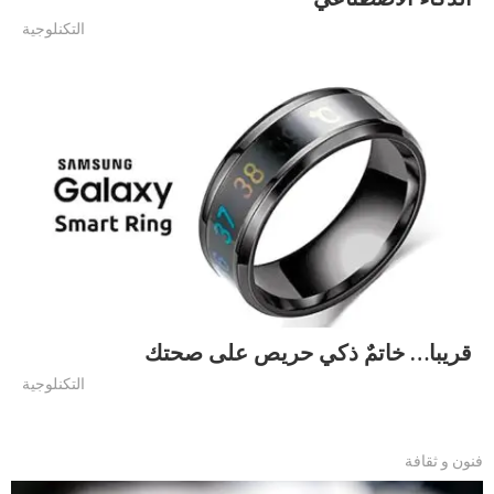
التكنلوجية
قريبا… خاتمٌ ذكي حريص على صحتك
التكنلوجية
فنون و ثقافة