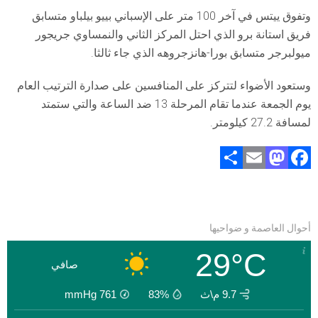
وتفوق ييتس في آخر 100 متر على الإسباني بييو بيلباو متسابق
فريق استانة برو الذي احتل المركز الثاني والنمساوي جريجور
ميولبرجر متسابق بورا-هانزجروهه الذي جاء ثالثا.
وستعود الأضواء لتتركز على المنافسين على صدارة الترتيب العام
يوم الجمعة عندما تقام المرحلة 13 ضد الساعة والتي ستمتد
لمسافة 27.2 كيلومتر.
S
E
M
F
h
m
a
a
ar
ai
st
ce
e
l
o
b
أحوال العاصمة و ضواحيها
d
o
29°C
o
ok
صافي
n
9.7 م\ث
83%
761
mmHg