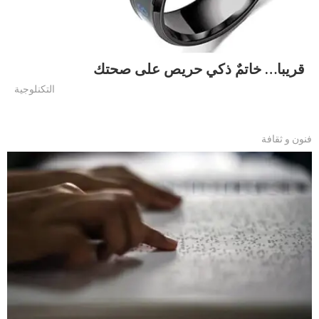
قريبا… خاتمٌ ذكي حريص على صحتك
التكنلوجية
فنون و ثقافة