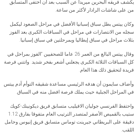
يكشف فريقه البحرين ميريدا عن السبب بعد أن اختفى المتسابق
من على شاشات الرادار لأكثر من ساعة.
وكان ييتس بطل سباق إسبانيا الأفضل في مراحل الصعود ليكمل
سجله من الانتصارات في مراحل في السباقات الكبرى بعد الفوز
بثلاث مراحل في سباق إيطاليا وبمرحلتين في سباق إسبانيا.
وقال ييتس البالغ من العمر 26 عاما للصحفيين ”الفوز بمراحل في
كل السباقات الثلاثة الكبرى يجعلني أشعر بفخر شديد. واتتني فرصة
فريدة لتحقيق ذلك هذا العام.
وأضاف سايمون أن هدفه الرئيسي مساعدة شقيقه التوأم آدم ييتس
في المراحل الجبلية حيث يملك فرصة افضل منه في السباق.
واحتفظ الفرنسي جوليان الافيليب متسابق فريق ديكونينك-كويك
ستيب بالقميص الأصفر لمتصدر الترتيب العام متفوقا بفارق 1.12
دقيقة على البريطاني جيرينت توماس متسابق فريق إنيوس وحامل
اللقب.