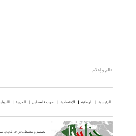
عالم و إعلام…
الرئيسية
الوطنية
الإقتصادية
صوت فلسطين
العربية
االدولية
تصميم و تنشيط ـ ش.ف.ذ.م.م. ميديا أدفانسد سرف