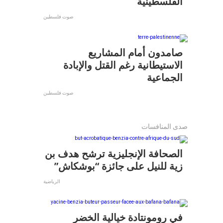
الفلسطينية
صوت فلسطين
صامدون أمام المشاريع
الاستيطانية رغم القتل والإبادة
الجماعية
صوت فلسطين
صدى المنافسات
الصحافة الإنجليزية ترشح هدف بن
زية للنيل على جائزة “بوشكاش”
الرياضية
في رومونتادة خيالية الخضر