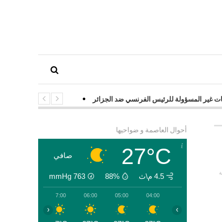
ير المسؤولة للرئيس الفرنسي ضد الجزائر
-
شبكات إجرامية تستهدف الجز
أحوال العاصمة و ضواحيها
27°C
صافي
ة
4.5 م\ث
88%
763
mmHg
00
08:00
07:00
06:00
05:00
04:00
‹
›