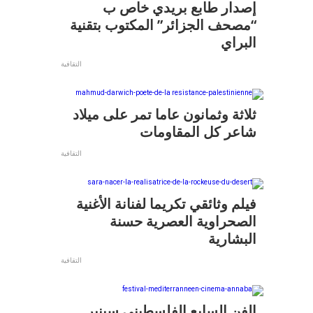
إصدار طابع بريدي خاص ب
“مصحف الجزائر” المكتوب بتقنية
البراي
التقافية
ثلاثة وثمانون عاما تمر على ميلاد
شاعر كل المقاومات
التقافية
فيلم وثائقي تكريما لفنانة الأغنية
الصحراوية العصرية حسنة
البشارية
التقافية
الفن السابع الفلسطيني سينير