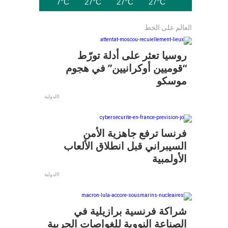
°C
27°C
27°C
27°C
27°C
27°C
العالم على الخط
روسيا تعثر على أدلة تورّط
“قوميين أوكرانيين” في هجوم
موسكو
االدولية
فرنسا ترفع جاهزية الأمن
السيبراني قبل انطلاق الألعاب
الأولمبية
االدولية
شراكة فرنسية برازيلية في
الصناعة النووية للغواصات الحربية