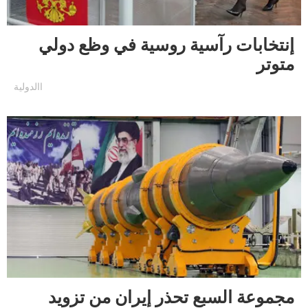
إنتخابات رآسية روسية في وظع دولي
متوتر
االدولية
مجموعة السبع تحذر إيران من تزويد