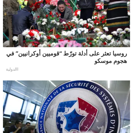
روسيا تعثر على أدلة تورّط “قوميين أوكرانيين” في
هجوم موسكو
االدولية