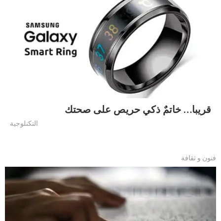
قريبا… خاتمٌ ذكي حريص على صحتك
التكنلوجية
فنون و ثقافة