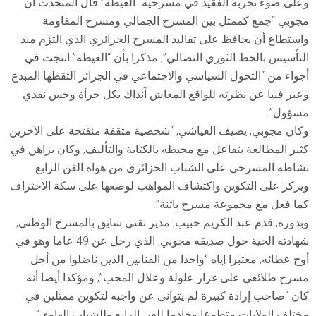
وعلى ضوء تجربة الفقيد في مسرحية “العيطة” قال المتحدث أن
مجوبي “جمع كممثل بين المسرح الجمالي ومسرح المقاومة
واستطاع أن يحافظ على تقاليد المسرح الجزائري الذي التزم منذ
التأسيس بالخط الثوري النضالي”, مذكرا بأن “العيطة” انتجت في
أجواء من “التحول السياسي والاجتماعي في الجزائر التقطها المبدع
وعبر فنيا عن نظرته للواقع المعاش آنذاك بكل جرأة وحس نقدي
مسؤول”.
وكان مجوبي, يضيف العياشي, “شخصية مثقفة منفتحة على الآخرين
كثير المطالعة يتفاعل مع محيطه بالكتابة والتأليف, وكان يراهن في
نشاطه المسرحي على الشباب الجزائري من هواة الفن الرابع
ويركز على التكوين واكتشاف المواهب لوضعها على سكة الاحتراف
كما فعل مع مجموعة مسرح باتنة”.
وبدوره, قدم عبد الكريم حبيب, مدير تقني سابق بالمسرح الوطني,
شهادته الحية حول صديقه مجوبي, الذي رحل عن 49 عاما وهو في
أوج عطائه, معتبرا إياه “واحدا من الفنانين الذين ناضلوا من أجل
مسرح طلائعي على غرار علولة وعلال المحب”, ومؤكدا أيضا أنه
كان “صاحب إرادة كبيرة لم يتوانى عن واجبه لتكوين ممثلين في
مختلف الولايات متطوعا وخادما للفن الرابع وللشباب الهاوي”.