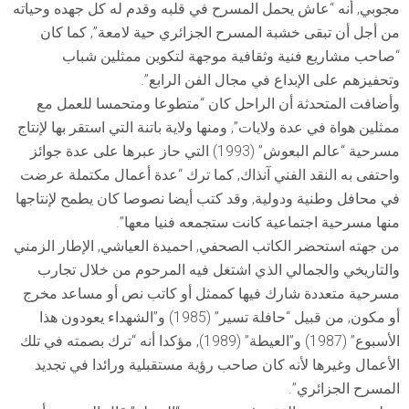
مجوبي, أنه “عاش يحمل المسرح في قلبه وقدم له كل جهده وحياته
من أجل أن تبقى خشبة المسرح الجزائري حية لامعة”, كما كان
“صاحب مشاريع فنية وثقافية موجهة لتكوين ممثلين شباب
وتحفيزهم على الإبداع في مجال الفن الرابع”.
وأضافت المتحدثة أن الراحل كان “متطوعا ومتحمسا للعمل مع
ممثلين هواة في عدة ولايات”, ومنها ولاية باتنة التي استقر بها لإنتاج
مسرحية “عالم البعوش” (1993) التي حاز عبرها على عدة جوائز
واحتفى به النقد الفني آنذاك, كما ترك “عدة أعمال مكتملة عرضت
في محافل وطنية ودولية, وقد كتب أيضا نصوصا كان يطمح لإنتاجها
منها مسرحية اجتماعية كانت ستجمعه فنيا معها”.
من جهته استحضر الكاتب الصحفي, احميدة العياشي, الإطار الزمني
والتاريخي والجمالي الذي اشتغل فيه المرحوم من خلال تجارب
مسرحية متعددة شارك فيها كممثل أو كاتب نص أو مساعد مخرج
أو مكون, من قبيل “حافلة تسير” (1985) و”الشهداء يعودون هذا
الأسبوع” (1987) و”العيطة” (1989), مؤكدا أنه “ترك بصمته في تلك
الأعمال وغيرها لأنه كان صاحب رؤية مستقبلية ورائدا في تجديد
المسرح الجزائري”.