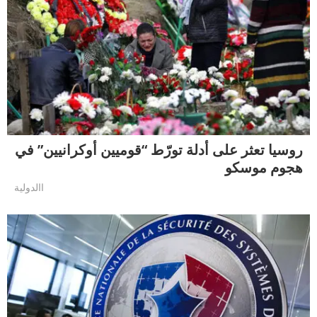
روسيا تعثر على أدلة تورّط “قوميين أوكرانيين” في
هجوم موسكو
االدولية