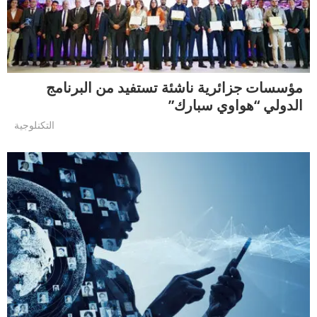
مؤسسات جزائرية ناشئة تستفيد من البرنامج
الدولي “هواوي سبارك”
التكنلوجية