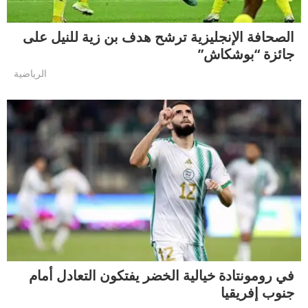
الصحافة الإنجليزية ترشح هدف بن زية للنيل على
جائزة “بوشكاش”
الرياضية
في رومونتادة خيالية الخضر يفتكون التعادل أمام
جنوب إفريقيا