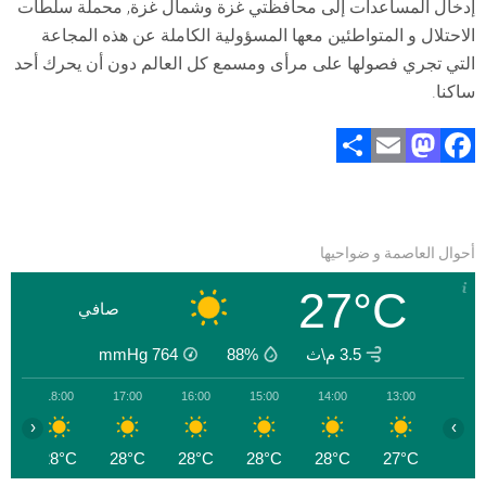
إدخال المساعدات إلى محافظتي غزة وشمال غزة, محملة سلطات
الاحتلال و المتواطئين معها المسؤولية الكاملة عن هذه المجاعة
التي تجري فصولها على مرأى ومسمع كل العالم دون أن يحرك أحد
ساكنا.
S
E
M
F
h
m
a
a
ar
ai
st
ce
e
l
o
b
أحوال العاصمة و ضواحيها
d
o
27°C
o
ok
صافي
n
3.5 م\ث
88%
764
mmHg
0
18:00
17:00
16:00
15:00
14:00
13:00
‹
›
C
28°C
28°C
28°C
28°C
28°C
27°C