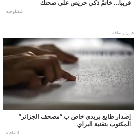
قريبا… خاتمٌ ذكي حريص على صحتك
التكنلوجية
فنون و ثقافة
إصدار طابع بريدي خاص ب “مصحف الجزائر”
المكتوب بتقنية البراي
التقافية