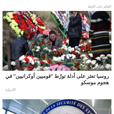
العالم على الخط
روسيا تعثر على أدلة تورّط “قوميين أوكرانيين” في
هجوم موسكو
االدولية