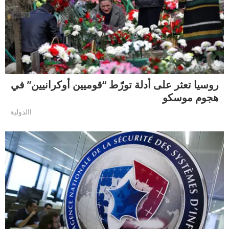
روسيا تعثر على أدلة تورّط “قوميين أوكرانيين” في
هجوم موسكو
االدولية