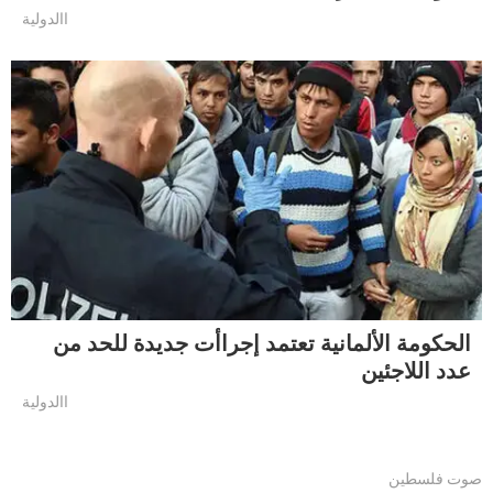
االدولية
الحكومة الألمانية تعتمد إجراأت جديدة للحد من
عدد اللاجئين
االدولية
صوت فلسطين