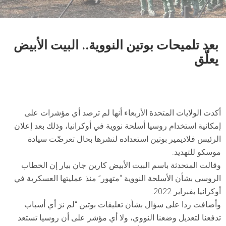
بعد تلميحات بوتين النووية.. البيت الأبيض
يعلّق
أكدت الولايات المتحدة الأربعاء أنها لم ترصد أي مؤشرات على
إمكانية استخدام روسيا أسلحة نووية في أوكرانيا، وذلك بعد إعلان
الرئيس فلاديمير بوتين استعداده لنشرها بحال تعرضّت سيادة
موسكو للتهديد.
وقالت المتحدثة باسم البيت الأبيض كارين جان بيار إن الخطاب
الروسي بشأن الأسلحة النووية “متهور” منذ عمليتها العسكرية في
أوكرانيا بفبراير 2022.
وأضافت ردا على سؤال بشأن تعليقات بوتين “لم نرَ أي أسباب
تدفعنا لتعديل وضعنا النووي، ولا أي مؤشر على أن روسيا تستعد