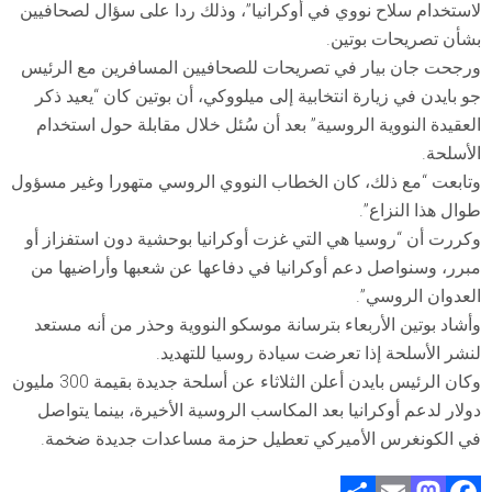
لاستخدام سلاح نووي في أوكرانيا”، وذلك ردا على سؤال لصحافيين
بشأن تصريحات بوتين.
ورجحت جان بيار في تصريحات للصحافيين المسافرين مع الرئيس
جو بايدن في زيارة انتخابية إلى ميلووكي، أن بوتين كان “يعيد ذكر
العقيدة النووية الروسية” بعد أن سُئل خلال مقابلة حول استخدام
الأسلحة.
وتابعت “مع ذلك، كان الخطاب النووي الروسي متهورا وغير مسؤول
طوال هذا النزاع”.
وكررت أن “روسيا هي التي غزت أوكرانيا بوحشية دون استفزاز أو
مبرر، وسنواصل دعم أوكرانيا في دفاعها عن شعبها وأراضيها من
العدوان الروسي”.
وأشاد بوتين الأربعاء بترسانة موسكو النووية وحذر من أنه مستعد
لنشر الأسلحة إذا تعرضت سيادة روسيا للتهديد.
وكان الرئيس بايدن أعلن الثلاثاء عن أسلحة جديدة بقيمة 300 مليون
دولار لدعم أوكرانيا بعد المكاسب الروسية الأخيرة، بينما يتواصل
في الكونغرس الأميركي تعطيل حزمة مساعدات جديدة ضخمة.