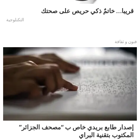
قريبا… خاتمٌ ذكي حريص على صحتك
التكنلوجية
فنون و ثقافة
إصدار طابع بريدي خاص ب “مصحف الجزائر”
المكتوب بتقنية البراي