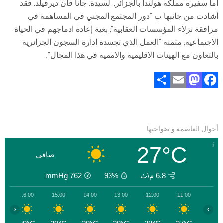
أما سفيرة مملكة هولندا بالجزائر, السيدة, جانا فان ديرفيلد, فقد
أشادت من جانبها ب “دور المجتمع المجني في المساهمة في
مرافقة نزلاء المؤسسات العقابية”, بغية إعادة ادماجهم في الحياة
الاجتماعية, مثمنة “العمل الذي تجسده ادارة السجون الجزائرية
بالتعاون مع الهيئات الاقليمية والاممية في هذا المجال”.
S
E
M
F
h
m
a
a
ar
ai
st
ce
e
l
o
b
أحوال العاصمة و ضواحيها
d
o
27°C
o
ok
صافي
n
6.8 م\ث
93%
762
mmHg
0
16:00
15:00
14:00
13:00
12:00
11:00
‹
›