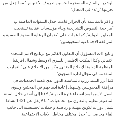
البشرية والمادية المسخرة لتحسين ظروف الاحتباس” مما جعل من
تجربتها “رائدة في المجال”.
و ذكر بالمناسبة بأن الجزائر قامت خلال السنوات الماضية ب
“مراجعة النصوص التشريعية وبناء مؤسسات عقابية تستجيب
للمعايير الدولية”, كما عملت على “ضمان الرعاية الصحية, النفسية و
المرافقة الاجتماعية للمحبوسين”.
و تابع ذات المسؤول أن التعاون القائم مع برنامج الامم المتحدة
الانمائي وكذا المكتب الاقليمي للشرق الاوسط وشمال افريقيا
للمنظمة الدولية للإصلاح الجنائي, مكن من الاطلاع على “التجارب
المتقدمة في مجال ادارة السجون”.
كما أبرز السيد زرب بالمناسبة الدور الذي تلعبه الجمعيات, في
مرافقة المحبوسين وتسهيل إعادة ادماجهم في المجتمع وسوق
العمل, لاسيما بعد انقضاء فترة العقوبة”, لافتا إلى أنه تم خلال السنة
الماضية, تنظيم, بالتعاون مع الجمعيات, “ما لا يقل عن 1431 نشاط
شمل دورات تكوين مهنية و رياضية و حملات تحسيسية الى جانب
إلقاء محاضرات” حول مختلف مخاطر الآفات الاجتماعية.