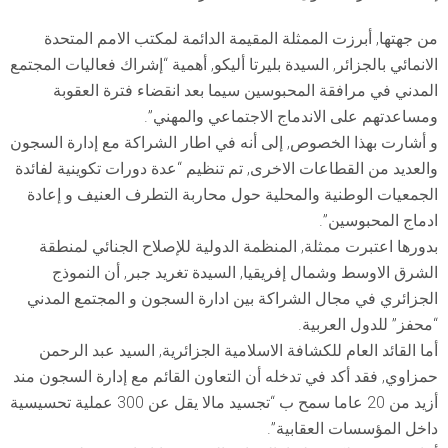
من جهتها, أبرزت الممثلة المقيمة الدائمة لمكتب الامم المتحدة
الانمائي بالجزائر, السيدة بليرتا أليكو, أهمية “إشراك فعاليات المجتمع
المدني في مرافقة المحبوسين سيما بعد انقضاء فترة العقوبة
ومساعدتهم على الاندماج الاجتماعي والمهني”.
و أشارت بهذا الخصوص, إلى أنه في اطار الشراكة مع إدارة السجون
والعديد من القطاعات الاخرى, تم تنظيم “عدة دورات تكوينية لفائدة
الجمعيات الوطنية والمحلية حول محاربة التطرف العنيف و إعادة
ادماج المحبوسين”.
بدورها اعتبرت ممثلة, المنظمة الدولية للإصلاح الجنائي لمنطقة
الشرق الاوسط وشمال إفريقيا, السيدة تغريد جبر, أن النموذج
الجزائري في مجال الشراكة بين ادارة السجون و المجتمع المدني
“محفز” للدول العربية.
أما القائد العام للكشافة الاسلامية الجزائرية, السيد عبد الرحمن
حمزاوي, فقد أكد في تدخله أن التعاون القائم مع إدارة السجون مند
أزيد من 20 عاما سمح ب “تجسيد مالا يقل عن 300 عملية تحسيسية
داخل المؤسسات العقابية”.