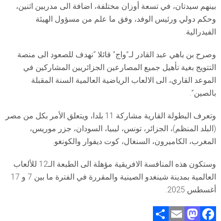
بينهم سيدتان، في تسعة أوزان مختلفة، اضافة الى مدربين اثنين،
وحكم دولي ورئيس الوفد، وفق ما علم من مسؤول الهيئة
الفيدرالية.
وصرح بن باهي عبد القادر لـ”واج” قائلا “نهدف للصعود الى منصة
التتويج بغية تأهيل جميع المصارعين الجزائريين المشاركين في
الموعد القاري، الى الالعاب الرياضية العالمية السنة المقبلة
بالصين”.
وتعرف البطولة القارية مشاركة 11 بلدا، ويتعلق الأمر بكل من مصر
(البلد المنظم)، الجزائر، تونس، ليبيا، السودان، جزر موريس،
المغرب، الكاميرون، السنغال، كوت ديفوار والكونغو.
وستكون هذه المنافسة الافريقية مؤهلة الى الطبعة الـ12 للألعاب
العالمية بمدينة شينغدو الصينية والمقررة في الفترة ما بين 7 و 17
أغسطس 2025.
S
E
M
F