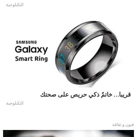
التكنلوجية
قريبا… خاتمٌ ذكي حريص على صحتك
التكنلوجية
فنون و ثقافة