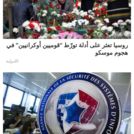
روسيا تعثر على أدلة تورّط “قوميين أوكرانيين” في
هجوم موسكو
االدولية