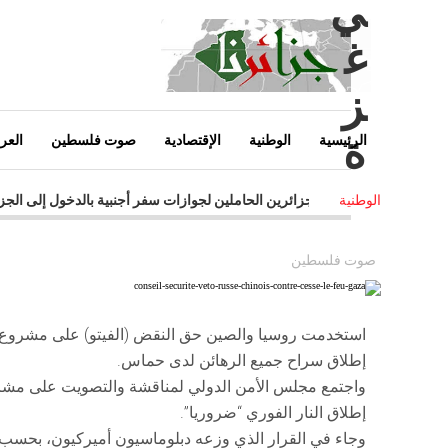
ي
غ
ز
ة
الرئيسية
الوطنية
الإقتصادية
صوت فلسطين
العرب
-
السماح للجزائرين الحاملين لجوازات سفر أجنبية بالدخول إلى الجز
الوطنية
-
إستنكار واسع للتصريحات غير المسؤولة للرئيس الفرنسي ضد الجز
-
إتصالات الجزائر تستثمر في "الكلاود" و انترنت الأشياء
-
القر
صوت فلسطين
-
الجزائر توقع على مذكرة تعاون مع روسيا في مجال النوويي المدني
استخدمت روسيا والصين حق النقض (الفيتو) على مشروع 
إطلاق سراح جميع الرهائن لدى حماس.
واجتمع مجلس الأمن الدولي لمناقشة والتصويت على مشرو
إطلاق النار الفوري “ضروريا”.
وجاء في القرار الذي وزعه دبلوماسيون أميركيون، بحسب 