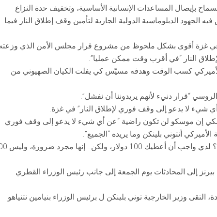
سماح بإيصال المساعدات الإنسانية الأساسية، وتخفيف حدة النزاع
 فيه الجهود الدبلوماسية الدولية الجارية لتأمين وقف إطلاق النار فيما
” في غزة أقوى بشكل ملحوظ من مشروع قرار مجلس الأمن الذي وزعته
إطلاق النار “في أقرب وقت ممكن عمليا”.
الأميركي كسب الوقت وهدفه مسيّس كي يفلت الكيان الصهيوني من
لروسي “قرار دنيء لأنهم يريدوننا أن نفشل”.
شيء لا يدعو إلى وقف فوري لإطلاق النار” في غزة.
نسكي إن موسكو لن تكون راضية “عن أي شيء لا يدعو إلى وقف فوري
 الأميركي أنتوني بلينكن وما يريده “الجميع”.
وتساءل بوليانسكي عن صياغة المسودة وقال: “ما الحتمية؟ لدي واجب أن
 بيرنز إلى المحادثات يوم الجمعة إلى جانب رئيس الوزراء القطري
 التقى وزير الخارجية توني بلينكن ل برئيس الوزراء بنيامين نتنياهو