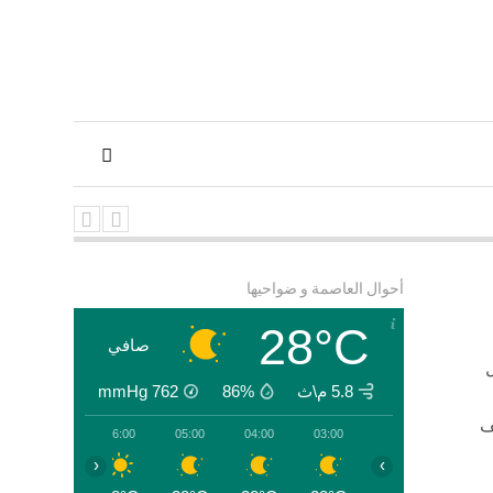
202
رحى فلسطنين الى الجزائر
أحوال العاصمة و ضواحيها
ة
28°C
صافي
5.8 م\ث
86%
762
mmHg
ف
07:00
06:00
05:00
04:00
03:00
‹
›