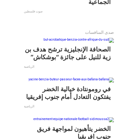
الجماعية
صوت فلسطين
صدى المنافسات
الصحافة الإنجليزية ترشح هدف بن
زية للنيل على جائزة “بوشكاش”
الرياضية
في رومونتادة خيالية الخضر
يفتكون التعادل أمام جنوب إفريقيا
الرياضية
الخضر يتأهبون لمواجهة فريق
جنوب افريقيا