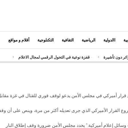
ية
االدولية
الرياضية
التقافية
التكنلوجية
أقلام و مواقع
ائر دون تأشيرة
-
قفزة نوعية في التحول الرقمي لمجال الاعلام
ائر
-
شبكات إجرامية تستهدف الجزائر
-
حوصلة مكافحة الإرهاب خلال 4
ض الشعبي الجزائري يطلق صيغة جديدة لفائدة الحجاج
-
وصول أول دفعة ج
-
الجمارك الجزائرية تعتمد استراتيجيات فعالة لمواجهة التحديات السيبراني
قرار أميركي في مجلس الأمن يدعو لوقف فوري للقتال في غزة مقابل
ع القرار الأميركي الذي جرى تعديله أكثر من مرة، وينص على أن وق
وسائل إعلام أميركية:” يحدد مجلس الأمن ضرورة وقف إطلاق النار