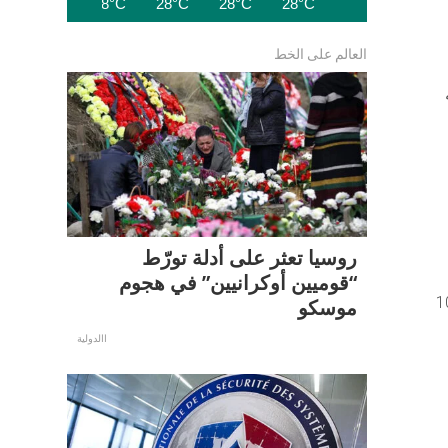
27°C
28°C
28°C
28°C
28°C
العالم على الخط
روسيا تعثر على أدلة تورّط
“قوميين أوكرانيين” في هجوم
 أعطيك 100 دولار، ولكن.. إنها مجرد ضرورة، وليس 100
موسكو
االدولية