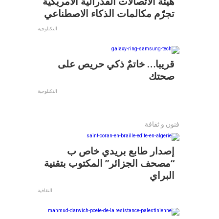
هيئة الاتصالات الفدرالية الأمريكية
تجرّم مكالمات الذكاء الاصطناعي
التكنلوجية
قريبا… خاتمٌ ذكي حريص على
صحتك
التكنلوجية
فنون و ثقافة
إصدار طابع بريدي خاص ب
“مصحف الجزائر” المكتوب بتقنية
البراي
التقافية