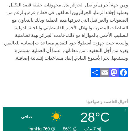
ومن جهة أخرى, تواصل الجزائر بذل مجهودات حثيثة قصد التكفل
بعملية إجلاء الرعايا الجزائريين العالقين في قطاع غزة, بالرغم من
الصعوبات والعراقيل التي تعرفها هذه العملية وذلك بالتعاون مع
السلطات المصرية والهلال الأحمر الفلسطيني واللجنة الدولية
للصليب الأحمر. بالموازاة مع ذلك, قامت الجزائر بهبة تضامنية
واسعة حيث جهزت أسطولا جويا لتقديم مساعدات إنسانية للعالقين
بغزة من أجل التخفيف من معاناتهم, علما أن العملية مستمرة
وسيتبعها, بحر الأسبوع القادم, إيفاد مساعدات إنسانية إضافية.
S
E
M
F
h
m
a
a
ar
ai
st
ce
e
l
o
b
أحوال العاصمة و ضواحيها
d
o
28°C
o
ok
صافي
n
7 م\ث
86%
760
mmHg