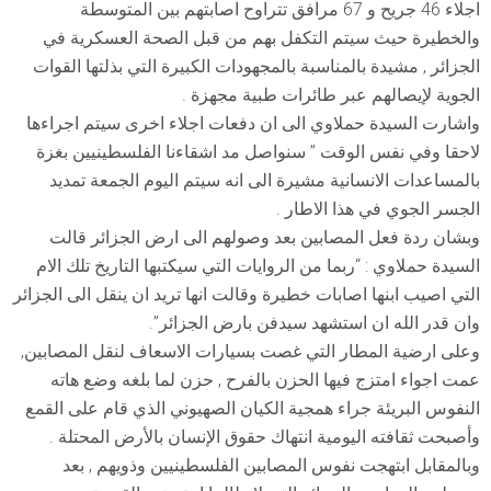
اجلاء 46 جريح و 67 مرافق تتراوح اصابتهم بين المتوسطة
والخطيرة حيث سيتم التكفل بهم من قبل الصحة العسكرية في
الجزائر , مشيدة بالمناسبة بالمجهودات الكبيرة التي بذلتها القوات
الجوية لإيصالهم عبر طائرات طبية مجهزة .
واشارت السيدة حملاوي الى ان دفعات اجلاء اخرى سيتم اجراءها
لاحقا وفي نفس الوقت ” سنواصل مد اشقاءنا الفلسطينيين بغزة
بالمساعدات الانسانية مشيرة الى انه سيتم اليوم الجمعة تمديد
الجسر الجوي في هذا الاطار .
وبشان ردة فعل المصابين بعد وصولهم الى ارض الجزائر قالت
السيدة حملاوي : “ربما من الروايات التي سيكتبها التاريخ تلك الام
التي اصيب ابنها اصابات خطيرة وقالت انها تريد ان ينقل الى الجزائر
وان قدر الله ان استشهد سيدفن بارض الجزائر”.
وعلى ارضية المطار التي غصت بسيارات الاسعاف لنقل المصابين,
عمت اجواء امتزج فيها الحزن بالفرح , حزن لما بلغه وضع هاته
النفوس البريئة جراء همجية الكيان الصهيوني الذي قام على القمع
وأصبحت ثقافته اليومية انتهاك حقوق الإنسان بالأرض المحتلة .
وبالمقابل ابتهجت نفوس المصابين الفلسطينيين وذويهم , بعد