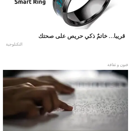
قريبا… خاتمٌ ذكي حريص على صحتك
التكنلوجية
فنون و ثقافة