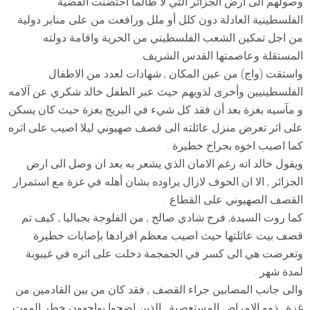
وصولهم الى ارض الجزائر التي لا طالما احتضنت القضية
الفلسطينية العادلة دون كلل أو ملل ورافعت من على منابر دولية
من اجل تمكين الشعب الفلسطيني من الحرية واقامة دولته
المستقلة وعاصمتها القدس الشريف.
واستقت (واج) من عين المكان , شهادات لعدد من الاطفال
الفلسطينيين وأخرى لذويهم حيث عبر الطفل خالد شكري عن آلامه
و مآسيه بغزة بعد أن فقد كل شيء في البريج بغزة حيث كان يسكن
على اثر تعرض منزل عائلته الى قصف صهيوني ليلا اصيب على اثره
كما اصيب اخوه بجراح خطيرة .
ويقول خالد انه رغم الامان الذي يشعر به بعد ان وصل الى ارض
الجزائر , الا ان الخوف لازال يراوده بشان أهله في غزة مع استمرار
القصف الصهيوني على القطاع .
كما روت السيدة, فرح شادي صالح , من الفلوجة بجباليا , كيف تم
قصف بيت عائلتها حيث اصيب معظم افرادها بإصابات خطيرة
وتعرضت هي الى كسر في الجمجمة دخلت على اثره في غيبوبة
لمدة شهر .
والى جانب المصابين جراء القصف , فقد كان من بين القادمين من
غزة , ذوو الامراض المستعصية , الذين اضحوا يواجهون خطر الموت