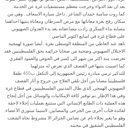
بعد ان نفذ الدواء وخرجت معظم مستشفيات غزة عن الخدمة .
كما روت سامية حمدان الشاعر , داخل سيارة الاسعاف , وهي من
سكان رفح بغزة معاناتها مع مرض السرطان ومعاناة بنتيها احداهما
مصابة بداء السكري زادت مضاعفاته بعد بدء العدوان الصهيوني
على قطاع غزة في اسابع اكتوبر الماضي .
ناهد عبد العاطي من المنطقة الوسطى بغزة , أيضا صورة لهمجية
الاحتلال الصهيوني وضحية من ضحايا جرائمه بحق الفلسطينيين فقد
تعرضت منذ اكثر من شهر الى كسر في الحوض والعمود الفقري
كما اصيبت بنتيها في القصف الذي تعرض له منزلهما.
للتذكير ترمي مبادرة رئيس الجمهورية إلى التكفل ب450 طفلا
فلسطينيا مصابا من أجل تلقي العلاج من جروح و آثار القصف
الصهيوني الهمجي, الذي طال المدنيين الفلسطينيين في قطاع غزة.
وفي هذا الإطار, تم توفير كافة الإمكانيات والوسائل من أجل إنجاح
هذه العملية ذات الطابع الإنساني, التي ستتبع بعمليات إجلاء لاحقة
لفائدة فئات أخرى من الجرحى والمصابين, لاسيما مبتوري الأعضاء,
وهو ما يعبر بجلاء تام عن تضامن الجزائر الا مشروط تجاه الشعب
الفلسطيني الشقيق في محنته.