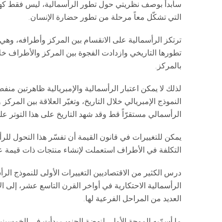
سأبدأ بوصف نظريتي حول تطور الرأسمالية، ليس فقط كهيكل
التي تشكّل معاً مرحلة من تطور حضارة الإنسان.
ترتكز الرأسمالية على الانقسام بين المركز وأطرافه، وهي
تطورها التاريخي وازدادت الفجوة بين المركز والأطراف خل
بالمركز.
لذلك لا يمكن اعتبار الرأسمالية والإمبريالية ظاهرتين منفصل
النموذج الإمبريالي خلال التاريخ، وتغيّر العلاقة بين الم
الرأسمالي مستقرّاً قط وقد شهد التاريخ على هذا التوتر ع
يمكن للتغييرات في قانون القيمة أن تفسّر هذا التحول للرأس
التكلفة في الأطراف استعملت لإنشاء منتجات ذات قيمة عالي
درس الكثير من الاقتصاديين التغييرات الأولى للنموذج الرأ
الرأسمالية الاحتكارية في أواخر القرن التاسع عشر، إلى الآ
العديد من المراحل الفرعية لها.
ما أسمّيه الموجة الأولى لنهضة الجنوب بدأت في الخمسين