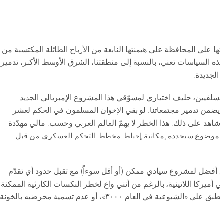
ها على المحافظة على هيمنتها النابعة من الأرباح الطائلة المكتسبة من
ه السياسات تعني، بالنسبة إلى منطقتنا، الشرق الأوسط الأكبر، تدمير
الجديدة.
سلفيين، حليف اختياري لمسوّقي هذا المشروع الإمبريالي الجديد.
، يضمن تدمير مجتمعاتنا. لو بقي الإخوان المسلمون في الحكم لعشر
شاهد على ذلك. هذا الخطر لا يهمّ العالم العربي وحسب. مالي مهدّدة
 الموضوع سيحدده إمكانية إحباط مخطط التحكم العسكري من قبل
بيق أفضل لمشروع سيادي ممكن (أو أقل سوءاً) مع تقبل حدود أي تقدّم
ي أميركا اللاتينية، بالرغم من أنني واع لخطر النكسات الكارثية الممكنة.
يجب المضي بحذر وعدم إدانة أي تقدم على أساس أنه لا ينطبق على «الشيوعية في العام ٣٠٠٠»، أو عدم تسمية محرضيه بالخون