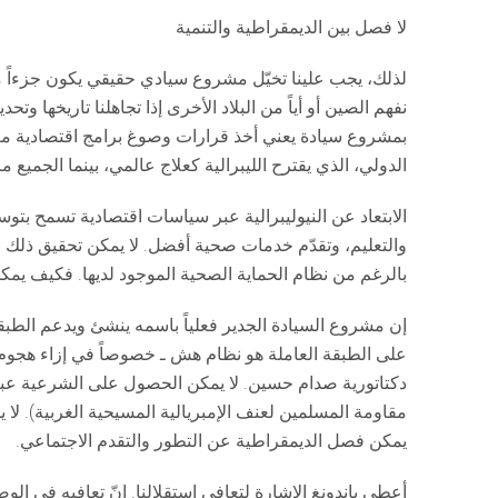
لا فصل بين الديمقراطية والتنمية
لذلك، يجب علينا تخيّل مشروع سيادي حقيقي يكون جزءاً من إرث
نفهم الصين أو أياً من البلاد الأخرى إذا تجاهلنا تاريخها وتح
بمشروع سيادة يعني أخذ قرارات وصوغ برامج اقتصادية معي
الدولي، الذي يقترح الليبرالية كعلاج عالمي، بينما الجميع م
الابتعاد عن النيوليبرالية عبر سياسات اقتصادية تسمح بت
والتعليم، وتقدّم خدمات صحية أفضل. لا يمكن تحقيق ذلك مع 
بالرغم من نظام الحماية الصحية الموجود لديها. فكيف يم
إن مشروع السيادة الجدير فعلياً باسمه ينشئ ويدعم الطبقة 
على الطبقة العاملة هو نظام هش ـ خصوصاً في إزاء هجوم 
دكتاتورية صدام حسين. لا يمكن الحصول على الشرعية عبر
مقاومة المسلمين لعنف الإمبريالية المسيحية الغربية). لا 
يمكن فصل الديمقراطية عن التطور والتقدم الاجتماعي.
أعطى باندونغ الإشارة لتعافي استقلالنا. إنّ تعافيه في ال