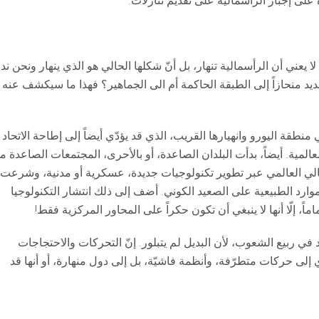
لى إجبار الرأسمالية على تقديم تنازلات.
 لا يعني أن الرأسمالية تنهار، بل أنّ شكلها الحالي هو الذي ينهار ونحن ن
ديد منحازاً إلى الطبقة الحاكمة أم الى الجماهير؟ فهذا ما سيكشف عنه
منطقة اليورو وانهيارها القريب، الذي قد يؤدّي أيضاً إلى إطاحة الاتحاد
لعالمية. أيضاً، بدأت البلدان الصاعدة، أو بالأحرى، المجتمعات الصاعدة م
بريالي العالمي عبر تطوير تكنولوجيات جديدة، عسكرية أو مدنية، وشرعت
وارد الطبيعية على الصعيد الكوني. أضف إلى ذلك انتشار التكنولوجيا
ً، إلّا أنها لا ينبغي أن تكون حكراً على المحاور المركزية فقط!
 في ربيع الشعوب، لأن البديل لم يتبلور. إنّ التحركات والاحتجاجات
 إلى حركات متطرّفة، وأنظمة فاشيّة، بل إلى دول منهارة، أو أنها قد