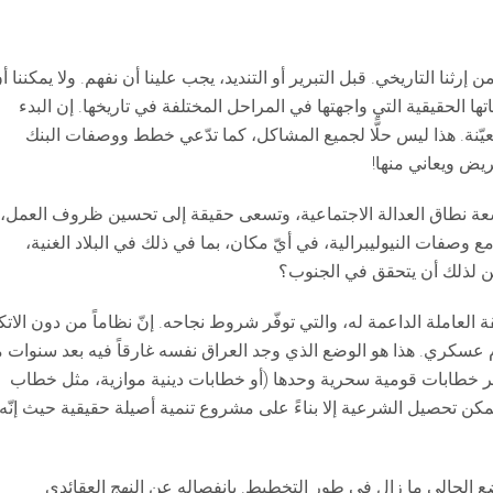
نا التاريخي. قبل التبرير أو التنديد، يجب علينا أن نفهم. ولا يمكننا أ
دياتها الحقيقية التي واجهتها في المراحل المختلفة في تاريخها. إن البدء
ّنة. هذا ليس حلًّا لجميع المشاكل، كما تدّعي خطط ووصفات البنك
ريض ويعاني منها!
وسعة نطاق العدالة الاجتماعية، وتسعى حقيقة إلى تحسين ظروف العمل،
وصفات النيوليبرالية، في أيّ مكان، بما في ذلك في البلاد الغنية،
كن لذلك أن يتحقق في الجنوب؟
العاملة الداعمة له، والتي توفّر شروط نجاحه. إنّ نظاماً من دون الاتك
عسكري. هذا هو الوضع الذي وجد العراق نفسه غارقاً فيه بعد سنوات 
 خطابات قومية سحرية وحدها (أو خطابات دينية موازية، مثل خطاب
يمكن تحصيل الشرعية إلا بناءً على مشروع تنمية أصيلة حقيقية حيث إنّه 
وضع الحالي ما زال في طور التخطيط. بانفصاله عن النهج العقائدي