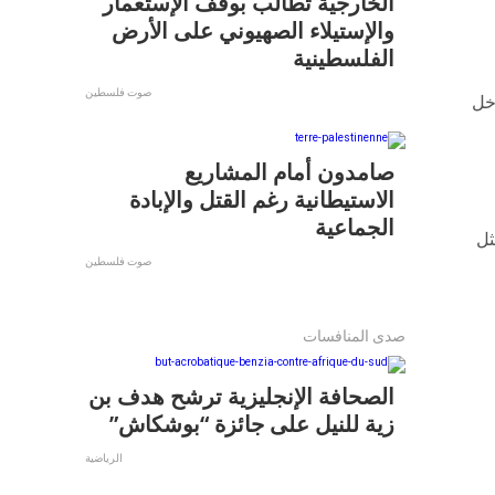
الخارجية تطالب بوقف الإستعمار
والإستيلاء الصهيوني على الأرض
الفلسطينية
صوت فلسطين
دخل
صامدون أمام المشاريع
الاستيطانية رغم القتل والإبادة
الجماعية
ثل
صوت فلسطين
صدى المنافسات
الصحافة الإنجليزية ترشح هدف بن
زية للنيل على جائزة “بوشكاش”
الرياضية