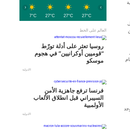
ة
‹
›
27°C
27°C
27°C
27°C
27°C
ل
العالم على الخط
ق
روسيا تعثر على أدلة تورّط
“قوميين أوكرانيين” في هجوم
ام
موسكو
االدولية
فرنسا ترفع جاهزية الأمن
السيبراني قبل انطلاق الألعاب
الأولمبية
وجد
االدولية