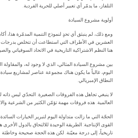
التلفاز، ما يدمّر أي تعبير أصلي للحرية الفردية.
أولوية مشروع السيادة
ومع ذلك، لم ينبثق أي تحدٍ لنموذج التنمية المدمّرة هذا، أ
العشرين في الأطراف التي استطاعت أن تتخلص بدرجات متفاو
هنا النظم الاشتراكية التاريخية في الاتحاد السوفياتي والصي
بين مشروع السيادة المثالي، الذي لا وجود له، والمقاولة ال
اليوم، غالباً ما يكون هناك مجموعة عناصر لمشاريع سيادة 
النطاق الإمبريالي.
لا ينبغي تجاهل هذه الفروقات الصغيرة. التحدّي ليس ذاته لض
العالمية. هذه فروقات مهمة تؤمّن الكثير من الشرعية وال
الحجّة التي ما زالت متداولة اليوم لتبرير الخيارات السائد
القوى الإنتاجية: الطريقة الوحيدة للالتحاق بالدول الأخرى ه
تاريخياً، إلى درجة معيّنة. لكن هذه الحجة صحيحة وخاطئة عل