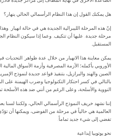
الصاعدة الأخرى في نهاية المطاف إلى مراكز جديدة قادرة ع
هل يمكنك القول إن هذا النظام الرأسمالي الحالي ينهار؟
إنّ هذه المرحلة الليبرالية الجديدة هي في حالة انهيار. وهذا
مرحلة جديدة. عليها أن تتكيف. وعما إذا سيكون النظام الج
المستقبل.
يمكن معاينة هذا الانهيار من خلال عدة ظواهر: التحديات في 
الأوروبي بأكمله؛ الأزمة المصرفية وأزمة الأسواق المالية ا
الصين والهند والبرازيل، بتنفيذ قواعد جديدة لنموذج الإم
بالتالي في كسر احتكار التكنولوجيا وضرب الهيمنة على الم
النووية والأسلحة، وعلى الرغم من أنني ضد هذه الأسلحة تماما
إننا نشهد خريف النموذج الرأسمالي الحالي، ولكننا لسنا بعد
العالمية هي حالياً في مرحلة من الفوضى، ويمكنها أن تؤدّي
تفضي إلى شيء جديد تماماً.
نحو يوتوبيا إبداعية