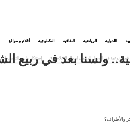
ية
االدولية
الرياضية
التقافية
التكنلوجية
أقلام و مواقع
ة.. ولسنا بعد في ربيع ال
نوعية في التحول الرقمي لمجال الاعلام
-
إستنكار واسع للتصريحات غير ا
كز والأطراف؟