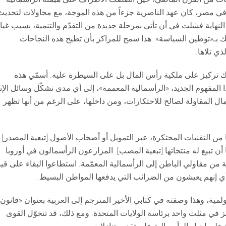
ا. في مصر، كان عهد الناصرية جزءاً من هذه الموجة، مع محاولات لتحديث
ي النهاية فشلت في أن تأتي بمرحلة جديدة من التقدّم والتنمية، بسبب غي
بـ«توطين السياسة». هذا سمح للمراكز بأن تطيح هذه النجاحات
 تركيز على ملكية رأس المال بل على السيطرة عليه. أسمّي هذه
ا المفهوم الجديد، «الرأسمالية المعممة»، إلى أي مدى تشكّل وسائل الإن
عمال المقاولة لصالح للاحتكارات، ومن داخلها، على الرغم من أنها تظهر
ا من التقنيات المحتكرة، عبر التمويل أو أصحاب الأصول [تبعية المصدر]
أن تبيع له منتجاتها [تبعية المصب]. المزارعون الرأسمالون في أوروبا
ة من مقاولي الباطن إلى الرأسمالية المعمّمة. استطاعوا البقاء على قيد
، أي إنهم يعيشون من الضرائب التي يدفعها المواطن البسيط.
ولمية، وهذا وصفته في كتابي الأخير المترجم إلى العربية بعنوان «قانون
كز في مثلث واحد برئاسة الولايات المتحدة. ومع ذلك، قد تتحوّل القوى