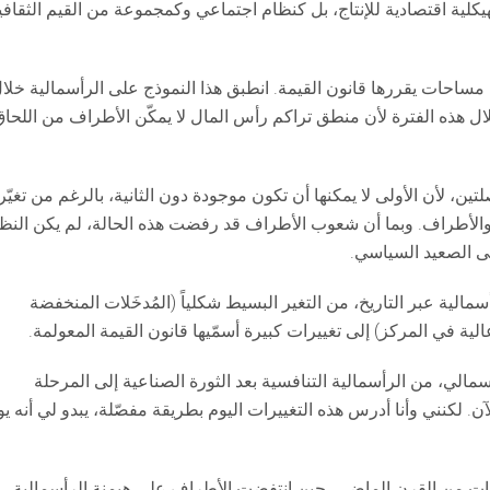
ية اقتصادية للإنتاج، بل كنظام اجتماعي وكمجموعة من القيم الثقافي
 مساحات يقررها قانون القيمة. انطبق هذا النموذج على الرأسمالية خلا
ال هذه الفترة لأن منطق تراكم رأس المال لا يمكّن الأطراف من اللحا
تين، لأن الأولى لا يمكنها أن تكون موجودة دون الثانية، بالرغم من تغيّر
ركز والأطراف. وبما أن شعوب الأطراف قد رفضت هذه الحالة، لم يكن النظ
لى الصعيد السياسي.
مالية عبر التاريخ، من التغير البسيط شكلياً (المُدخَلات المنخفضة
ة في المركز) إلى تغييرات كبيرة أسمّيها قانون القيمة المعولمة.
سمالي، من الرأسمالية التنافسية بعد الثورة الصناعية إلى المرحلة
ن. لكنني وأنا أدرس هذه التغييرات اليوم بطريقة مفصّلة، يبدو لي أنه ي
يات من القرن الماضي، حين انتفضت الأطراف على هيمنة الرأسمالية