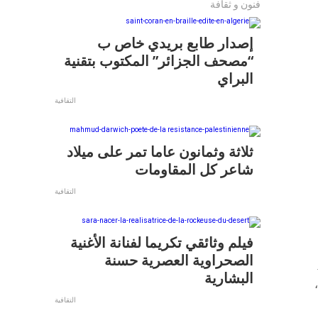
فنون و ثقافة
إصدار طابع بريدي خاص ب
“مصحف الجزائر” المكتوب بتقنية
البراي
التقافية
ثلاثة وثمانون عاما تمر على ميلاد
شاعر كل المقاومات
التقافية
فيلم وثائقي تكريما لفنانة الأغنية
الصحراوية العصرية حسنة
البشارية
ة،
التقافية