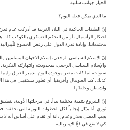
الخيار جوانب سلبية.
ما الذي يمكن فعله اليوم؟
إنّ الطبقات الحاكمة في البلاد الغربية قد أدركت عدم قدرت
احتكار الرأسمال، أو من التحكم العسكري بالكوكب كله. هذ
مجتمعاتنا، وإبادة قدرة الدول على رفض الخضوع للّيبرالية 
إنّ الإسلام السياسي الرجعي، إسلام الاخوان المسلمين وال
والإسلام السياسي الرجعي، بمحدوديته وانتهازيّته الفكرية
سنوات، لما كانت مصر موجودة اليوم. تدمير العراق وليبيا 
كذلك، كما الصومال وأفريقيا. أي تطور مستقبلي في هذا
واشنطن وحلفائها.
إنّ الشروع بتنمية مختلفة يبدأ، في مرحلتها الأولية، بتط
ثوري. أنا ميّال إيجابياً لكل الخطوات الثورية التي تحققت ف
كي لا نقع في فخّ الإمبريالية.