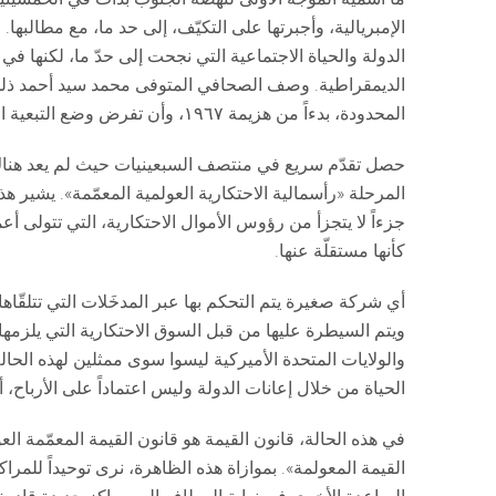
الإمبريالية، وأجبرتها على التكيّف، إلى حد ما، مع مطالبه
الدولة والحياة الاجتماعية التي نجحت إلى حدّ ما، لكنها ف
الديمقراطية. وصف الصحافي المتوفى محمد سيد أحمد ذلك 
المحدودة، بدءاً من هزيمة ١٩٦٧، وأن تفرض وضع التبعية الذي تلاها.
حصل تقدّم سريع في منتصف السبعينيات حيث لم يعد هناك
المرحلة «رأسمالية الاحتكارية العولمية المعمّمة». يشير هذ
جزءاً لا يتجزأ من رؤوس الأموال الاحتكارية، التي تتولى أ
كأنها مستقلّة عنها.
أي شركة صغيرة يتم التحكم بها عبر المدخَلات التي تتلقّاه
ويتم السيطرة عليها من قبل السوق الاحتكارية التي يلزمها 
والولايات المتحدة الأميركية ليسوا سوى ممثلين لهذه الحال
الحياة من خلال إعانات الدولة وليس اعتماداً على الأرباح
في هذه الحالة، قانون القيمة هو قانون القيمة المعمّمة الع
القيمة المعولمة». بموازاة هذه الظاهرة، نرى توحيداً للمرا