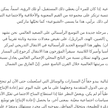
ية. إذا كان للمرء أن يعطي ذلك المستقبل، أو تلك الرؤية، اسماً، يمكن 
مية ترتكز على مجموعة من القيم المعنوية والأخلاقية والاجتماعية الت
لى ذلك. برأيي، هذا ما يسمى «الشيوعية» كما تخيّلها ماركس.
ى مرحلة جديدة من التوسع الرأسمالي على الصعيد العالمي. نحن نشهد
لصين، الهند، البرازيل)، على نقيض معدلات متدنية وثابتة تقريباً في
ابان). يظهر هذا التوسع الجديد للرأسمالية في الانتقال التدريجي لمركز
سيا وأميركا اللاتينية. سيقرأ المؤرخون هذا الانتقال كرجوع إلى المسار
صناعية، كانت الصين والهند تمثلان نسبة من الناتج المحلي الإجمالي العالمي يعادل نسبة
رتبتها العالمية خلال القرن التاسع عشر. (إنّ الفارق بين الشمال
ية: يبدو حقاً أنّ المسارات والوسائل التي استُعملت حتى الآن لم تنجح إ
ي بنى الدول المتقدمة وجعلهما على ما هي عليه اليوم. تتم إعادة الإنتاج
ً أم لم يكن، وبغضّ النظر عمّا إذا استطاع المناخ الاجتماعي تقبّل الآثا
اسات اجتماعية معيّنة. بمعنى آخر، ما يحصل (إعادة الإنتاج) هو توسّع ل
مّرة للطبيعة، ويتحوّل المواطن بموجبه إلى مجرد مستهلك ومتفرّج عل