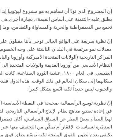
إن المشروع الذي نودّ أن نساهم به هو مشروع ليوتوبيا إبداع
يطلق عليه «التنمية على أساس القيمة»، بعبارة أخرى هي تن
تجمع بين الديمقراطية والحرية والمساواة والتضامن، وما إ
إنّ نظرة سريعة على الواقع الحالي توحي بأننا مقبلون عل
معدلات نمو مرتفعة في البلدان الناشئة على وجه الخصوص (ا
المراكز التاريخية (الولايات المتحدة الأميركية وأوروبا والي
النظام الأساسي من أوروبا القديمة والولايات المتحدة الى آ
الطبيعي. في العام ١٨٠٠، عشية الثورة ال
سكانهما إلى سكان العالم في ذلك الوقت. هذه الدول فقدت م
والجنوب ليس جديداً لكنه اتّسع بشكل كبير).
إنّ نظرية توسع الرأسمالية صحيحة في النقطة الأساسية التال
في إعادة تصنيع مناهج نظام الإنتاج الرأسمالي التاريخي الذ
لهذا النظام بغضّ النظر عن السياق السياسي، أكان ديمقراطيا
المدمّرة لسياسات الإفقار أم تمكّن من التخفيف منها عبر سي
يكتفي بعدم تطوير للقوى المنتجة لكنه توسّع يطلق قوى مد